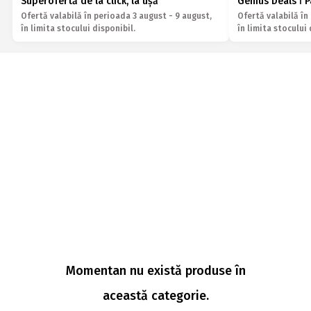
Superofertă de la click, la ușă
Genius Deals ǀ 
Ofertă valabilă în perioada 3 august - 9 august,
Ofertă valabilă în
în limita stocului disponibil.
în limita stocului 
Momentan nu există produse în
această categorie.