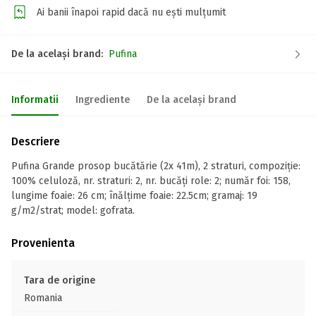
Ai banii înapoi rapid dacă nu ești mulțumit
De la același brand:
Pufina
Informatii
Ingrediente
De la același brand
Descriere
Pufina Grande prosop bucătărie (2x 41m), 2 straturi, compoziție:
100% celuloză, nr. straturi: 2, nr. bucăți role: 2; număr foi: 158,
lungime foaie: 26 cm; înălțime foaie: 22.5cm; gramaj: 19
g/m2/strat; model: gofrata.
Provenienta
Tara de origine
Romania