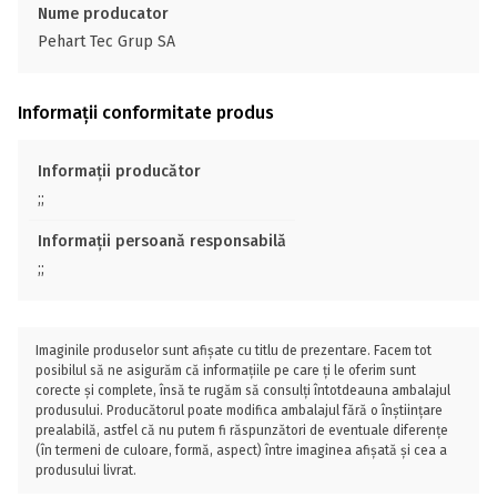
Nume producator
Pehart Tec Grup SA
Informații conformitate produs
Informații producător
;;
Informații persoană responsabilă
;;
Imaginile produselor sunt afișate cu titlu de prezentare. Facem tot
posibilul să ne asigurăm că informațiile pe care ți le oferim sunt
corecte și complete, însă te rugăm să consulți întotdeauna ambalajul
produsului. Producătorul poate modifica ambalajul fără o înștiințare
prealabilă, astfel că nu putem fi răspunzători de eventuale diferențe
(în termeni de culoare, formă, aspect) între imaginea afișată și cea a
produsului livrat.