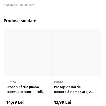
Cod produs: 100000392
Produse similare
Pufina
Pufina
Pu
Prosop hârtie Jumbo
Prosop de hârtie
Pr
Expert 2 straturi, 1 rolă,
monorolă Home Care, 2
str
320 foi
straturi, 245 foi
14,49
Lei
12,99
Lei
6