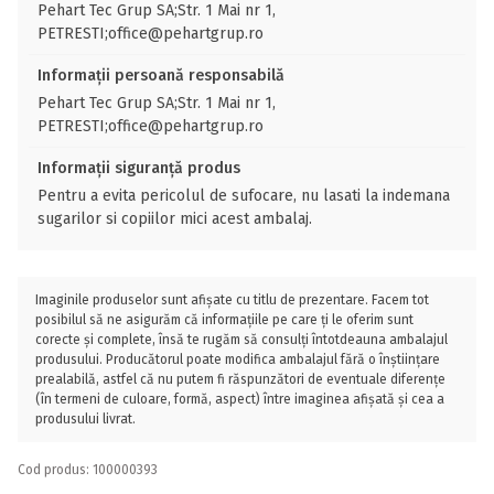
Pehart Tec Grup SA;Str. 1 Mai nr 1,
PETRESTI;office@pehartgrup.ro
Informații persoană responsabilă
Pehart Tec Grup SA;Str. 1 Mai nr 1,
PETRESTI;office@pehartgrup.ro
Informații siguranță produs
Pentru a evita pericolul de sufocare, nu lasati la indemana
sugarilor si copiilor mici acest ambalaj.
Imaginile produselor sunt afișate cu titlu de prezentare. Facem tot
posibilul să ne asigurăm că informațiile pe care ți le oferim sunt
corecte și complete, însă te rugăm să consulți întotdeauna ambalajul
produsului. Producătorul poate modifica ambalajul fără o înștiințare
prealabilă, astfel că nu putem fi răspunzători de eventuale diferențe
(în termeni de culoare, formă, aspect) între imaginea afișată și cea a
produsului livrat.
Cod produs: 100000393