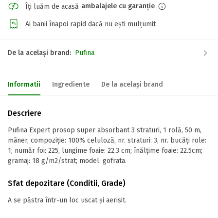
ambalajele cu garanție
Îți luăm de acasă
Ai banii înapoi rapid dacă nu ești mulțumit
De la același brand:
Pufina
Informatii
Ingrediente
De la același brand
Descriere
Pufina Expert prosop super absorbant 3 straturi, 1 rolă, 50 m,
mâner, compoziție: 100% celuloză, nr. straturi: 3, nr. bucăți role:
1; număr foi: 225, lungime foaie: 22.3 cm; înălțime foaie: 22.5cm;
gramaj: 18 g/m2/strat; model: gofrata.
Sfat depozitare (Conditii, Grade)
A se păstra într-un loc uscat și aerisit.