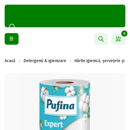
0
Acasă
Detergenți & igienizare
Hârtie igienică, șervețele și 