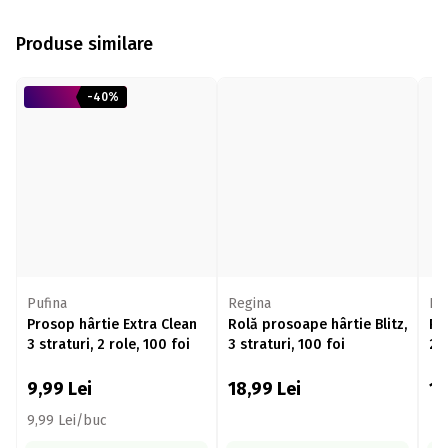
Produse similare
-40%
Pufina
Regina
Re
Prosop hârtie Extra Clean
Rolă prosoape hârtie Blitz,
Pr
3 straturi, 2 role, 100 foi
3 straturi, 100 foi
2+1
9,99
Lei
18,99
Lei
1
9,99 Lei/buc