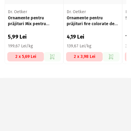
Dr. Oetker
Dr. Oetker
KA
Ornamente pentru
Ornamente pentru
St
prăjituri Mix pentru
prăjituri fire colorate de
prințese 30g
zahăr 30g
5,99
Lei
4,19
Lei
15
199,67 Lei/kg
139,67 Lei/kg
33
2 x 5,69 Lei
2 x 3,98 Lei