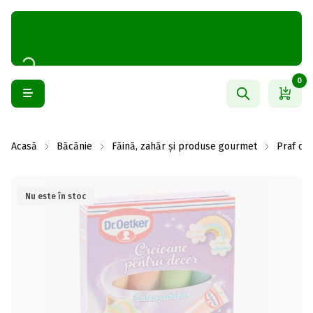
0
Acasă
Băcănie
Făină, zahăr și produse gourmet
Praf de 
Nu este în stoc