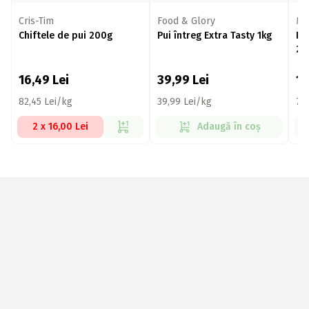
Cris-Tim
Food & Glory
Mo
Chiftele de pui 200g
Pui întreg Extra Tasty 1kg
Pâ
20
16,49
Lei
39,99
Lei
1
82,45 Lei/kg
39,99 Lei/kg
74
2 x 16,00 Lei
Adaugă în coș