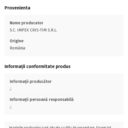
Provenienta
Nume producator
S.C. IMPEX CRIS-TIM S.R.L.
Origine
România
Informații conformitate produs
Informații producător
;;
Informații persoană responsabilă
;;
Imaginile produselor sunt afișate cu titlu de prezentare. Facem tot