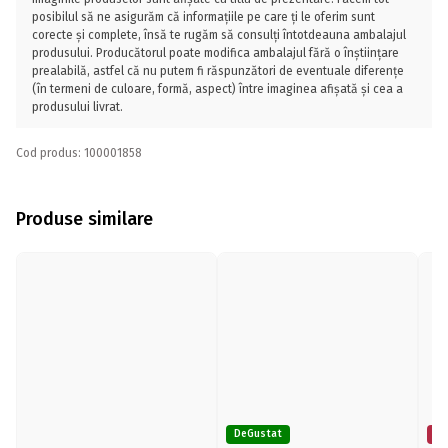
posibilul să ne asigurăm că informațiile pe care ți le oferim sunt
corecte și complete, însă te rugăm să consulți întotdeauna ambalajul
produsului. Producătorul poate modifica ambalajul fără o înștiințare
prealabilă, astfel că nu putem fi răspunzători de eventuale diferențe
(în termeni de culoare, formă, aspect) între imaginea afișată și cea a
produsului livrat.
Cod produs: 100001858
Produse similare
DeGustat
Mi