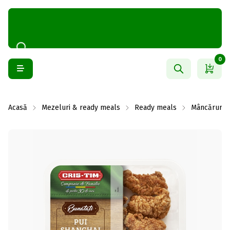
0
Acasă
Mezeluri & ready meals
Ready meals
Mâncăruri g