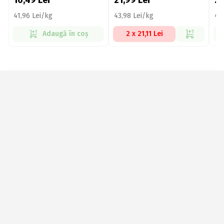
10,49
Lei
21,99
Lei
2
41,96 Lei/kg
43,98 Lei/kg
42
Adaugă în coș
2 x 21,11 Lei