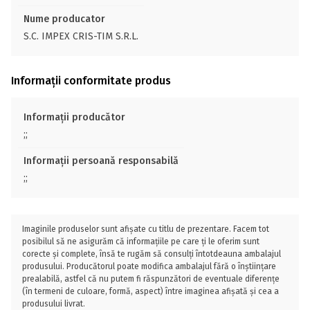
Nume producator
S.C. IMPEX CRIS-TIM S.R.L.
Informații conformitate produs
Informații producător
;;
Informații persoană responsabilă
;;
Imaginile produselor sunt afișate cu titlu de prezentare. Facem tot
posibilul să ne asigurăm că informațiile pe care ți le oferim sunt
corecte și complete, însă te rugăm să consulți întotdeauna ambalajul
produsului. Producătorul poate modifica ambalajul fără o înștiințare
prealabilă, astfel că nu putem fi răspunzători de eventuale diferențe
(în termeni de culoare, formă, aspect) între imaginea afișată și cea a
produsului livrat.