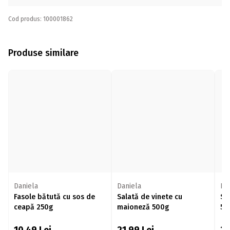
Cod produs: 100001862
Produse similare
Daniela
Daniela
Da
Fasole bătută cu sos de
Salată de vinete cu
Sa
ceapă 250g
maioneză 500g
50