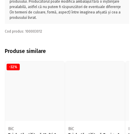
produsului. Producătorul poate modifica ambalajul fără o înștiințare
prealabilă, astfel că nu putem fi răspunzători de eventuale diferențe
(în termeni de culoare, formă, aspect) între imaginea afișată și cea a
produsului livrat.
Cod produs: 100003012
Produse similare
-32%
BiC
BiC
Bi