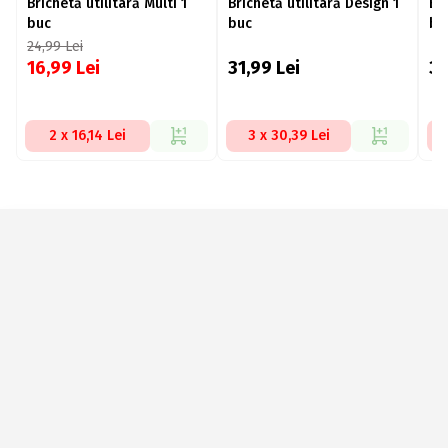
Brichetă utilitară Multi 1
Brichetă utilitară Design 1
Bri
buc
buc
bu
24,99
Lei
16,99
Lei
31,99
Lei
3
2 x 16,14 Lei
3 x 30,39 Lei