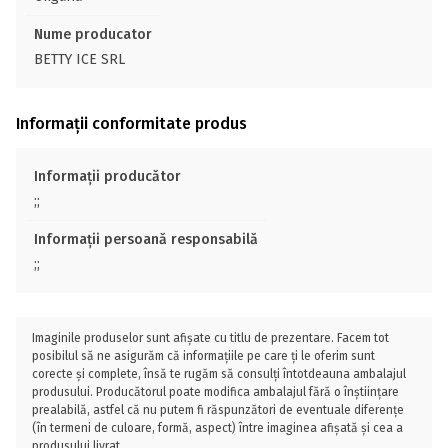
Nume producator
BETTY ICE SRL
Informații conformitate produs
Informații producător
;;
Informații persoană responsabilă
;;
Imaginile produselor sunt afișate cu titlu de prezentare. Facem tot
posibilul să ne asigurăm că informațiile pe care ți le oferim sunt
corecte și complete, însă te rugăm să consulți întotdeauna ambalajul
produsului. Producătorul poate modifica ambalajul fără o înștiințare
prealabilă, astfel că nu putem fi răspunzători de eventuale diferențe
(în termeni de culoare, formă, aspect) între imaginea afișată și cea a
produsului livrat.