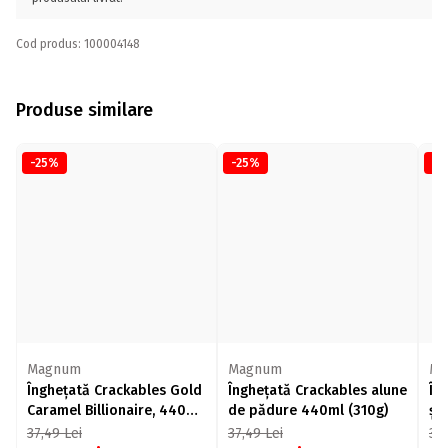
Cod produs: 100004148
Produse similare
-25%
-25%
-2
Magnum
Magnum
Ma
Înghețată Crackables Gold
Înghețată Crackables alune
În
Caramel Billionaire, 440ml
de pădure 440ml (310g)
și 
(303g)
44
37,49
Lei
37,49
Lei
37