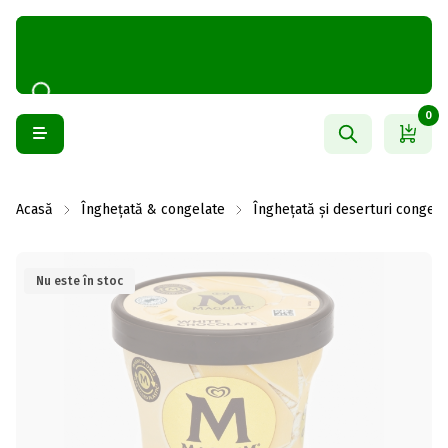
0
Acasă
Înghețată & congelate
Înghețată și deserturi congela
Nu este în stoc