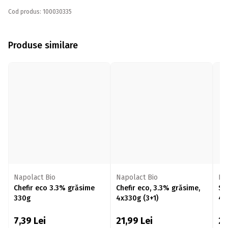
Cod produs: 100030335
Produse similare
Napolact Bio
Napolact Bio
Na
Chefir eco 3.3% grăsime
Chefir eco, 3.3% grăsime,
Sa
330g
4x330g (3+1)
4x
7,39
Lei
21,99
Lei
2