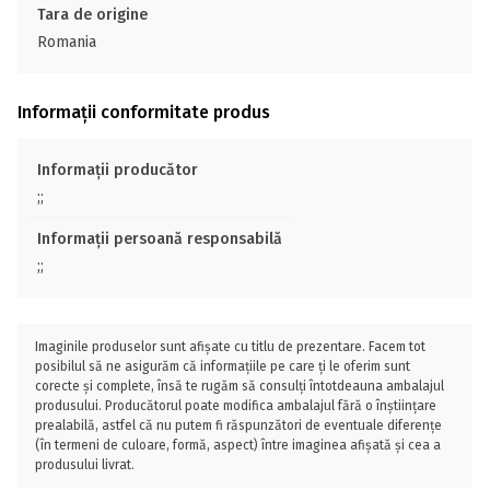
Tara de origine
Romania
Informații conformitate produs
Informații producător
;;
Informații persoană responsabilă
;;
Imaginile produselor sunt afișate cu titlu de prezentare. Facem tot
posibilul să ne asigurăm că informațiile pe care ți le oferim sunt
corecte și complete, însă te rugăm să consulți întotdeauna ambalajul
produsului. Producătorul poate modifica ambalajul fără o înștiințare
prealabilă, astfel că nu putem fi răspunzători de eventuale diferențe
(în termeni de culoare, formă, aspect) între imaginea afișată și cea a
produsului livrat.