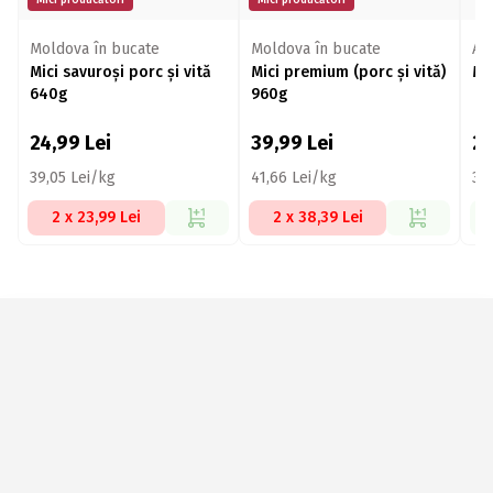
Mici producători
Mici producători
Moldova în bucate
Moldova în bucate
Ag
Mici savuroși porc și vită
Mici premium (porc și vită)
Mi
640g
960g
24,99
Lei
39,99
Lei
2
39,05 Lei/kg
41,66 Lei/kg
31
2 x 23,99 Lei
2 x 38,39 Lei