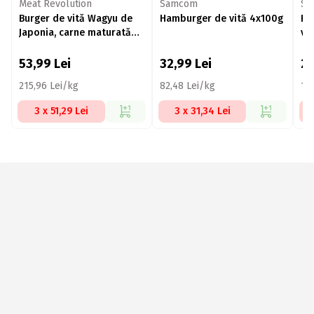
Meat Revolution
Samcom
Sil
Burger de vită Wagyu de
Hamburger de vită 4x100g
Ha
Japonia, carne maturată
vi
30 zile 250g
53,99
Lei
32,99
Lei
2
215,96 Lei/kg
82,48 Lei/kg
10
3 x 51,29 Lei
3 x 31,34 Lei