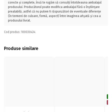
corecte și complete, însă te rugăm să consulți întotdeauna ambalajul
produsului. Producătorul poate modifica ambalajul fără o înștiințare
prealabilă, astfel că nu putem fi răspunzători de eventuale diferențe
(în termeni de culoare, formă, aspect) între imaginea afișată și cea a
produsului livrat.
Cod produs: 100030434
Produse similare
De
Mi