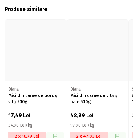
Produse similare
Diana
Diana
Sz
Mici din carne de porc și
Mici din carne de vită și
Mu
vită 500g
oaie 500g
10
17,49
Lei
48,99
Lei
2
34,98 Lei/kg
97,98 Lei/kg
26
2 x 16,79 Lei
2 x 47,03 Lei