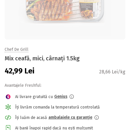
Chef De Grill
Mix ceafă, mici, cârnați 1.5kg
42,99
Lei
28,66 Lei/kg
Avantajele Freshful:
Genius
Ai livrare gratuită cu
Îți livrăm comanda la temperatură controlată
ambalajele cu garanție
Îți luăm de acasă
Ai banii înapoi rapid dacă nu ești mulțumit