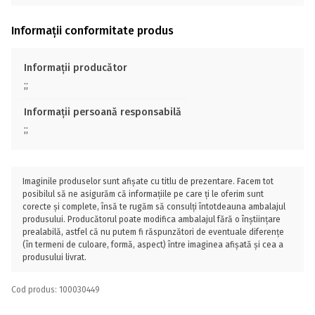
Informații conformitate produs
Informații producător
;;
Informații persoană responsabilă
;;
Imaginile produselor sunt afișate cu titlu de prezentare. Facem tot
posibilul să ne asigurăm că informațiile pe care ți le oferim sunt
corecte și complete, însă te rugăm să consulți întotdeauna ambalajul
produsului. Producătorul poate modifica ambalajul fără o înștiințare
prealabilă, astfel că nu putem fi răspunzători de eventuale diferențe
(în termeni de culoare, formă, aspect) între imaginea afișată și cea a
produsului livrat.
Cod produs: 100030449