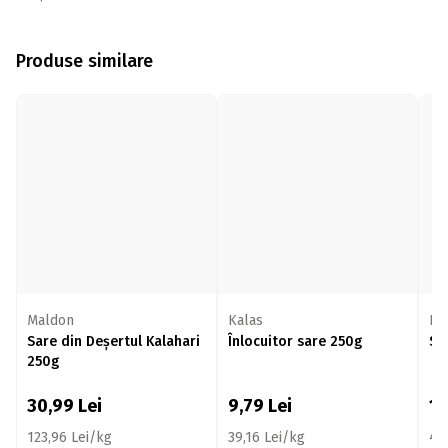
Produse similare
Maldon
Kalas
Ka
Sare din Deșertul Kalahari
Înlocuitor sare 250g
Sa
250g
30,99
Lei
9,79
Lei
1
123,96 Lei/kg
39,16 Lei/kg
42