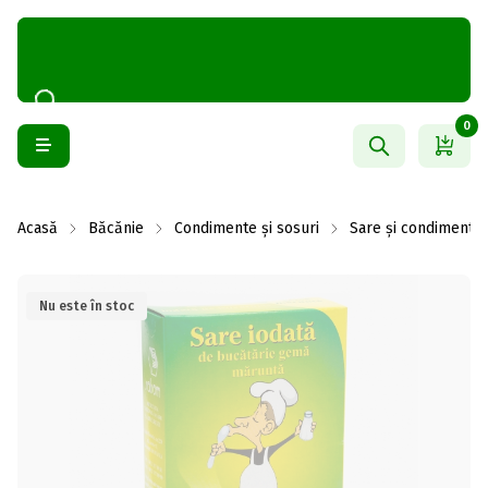
0
Acasă
Băcănie
Condimente și sosuri
Sare și condimente
Nu este în stoc