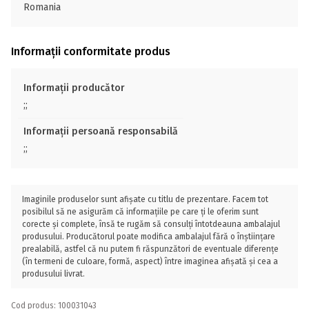
Romania
Informații conformitate produs
Informații producător
;;
Informații persoană responsabilă
;;
Imaginile produselor sunt afișate cu titlu de prezentare. Facem tot
posibilul să ne asigurăm că informațiile pe care ți le oferim sunt
corecte și complete, însă te rugăm să consulți întotdeauna ambalajul
produsului. Producătorul poate modifica ambalajul fără o înștiințare
prealabilă, astfel că nu putem fi răspunzători de eventuale diferențe
(în termeni de culoare, formă, aspect) între imaginea afișată și cea a
produsului livrat.
Cod produs: 100031043