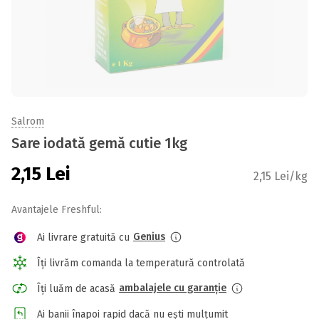
Salrom
Sare iodată gemă cutie 1kg
2,15
Lei
2,15 Lei/kg
Avantajele Freshful:
Genius
Ai livrare gratuită cu
Îți livrăm comanda la temperatură controlată
ambalajele cu garanție
Îți luăm de acasă
Ai banii înapoi rapid dacă nu ești mulțumit