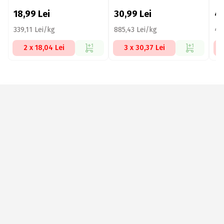
56g
11
18,99
Lei
30,99
Lei
4
339,11 Lei/kg
885,43 Lei/kg
43
2 x 18,04 Lei
3 x 30,37 Lei