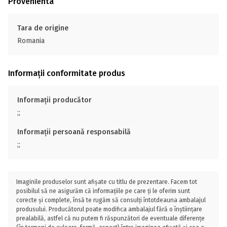
Provenienta
Tara de origine
Romania
Informații conformitate produs
Informații producător
;;
Informații persoană responsabilă
;;
Imaginile produselor sunt afișate cu titlu de prezentare. Facem tot
posibilul să ne asigurăm că informațiile pe care ți le oferim sunt
corecte și complete, însă te rugăm să consulți întotdeauna ambalajul
produsului. Producătorul poate modifica ambalajul fără o înștiințare
prealabilă, astfel că nu putem fi răspunzători de eventuale diferențe