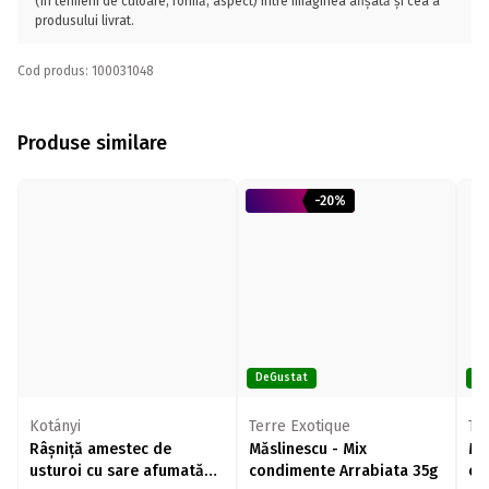
(în termeni de culoare, formă, aspect) între imaginea afișată și cea a
produsului livrat.
Cod produs: 100031048
Produse similare
-20%
DeGustat
De
Kotányi
Terre Exotique
Te
Râșniță amestec de
Măslinescu - Mix
Mă
usturoi cu sare afumată
condimente Arrabiata 35g
cu