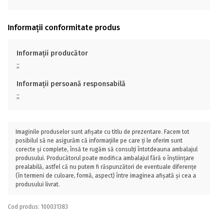
Informații conformitate produs
Informații producător
;;
Informații persoană responsabilă
;;
Imaginile produselor sunt afișate cu titlu de prezentare. Facem tot
posibilul să ne asigurăm că informațiile pe care ți le oferim sunt
corecte și complete, însă te rugăm să consulți întotdeauna ambalajul
produsului. Producătorul poate modifica ambalajul fără o înștiințare
prealabilă, astfel că nu putem fi răspunzători de eventuale diferențe
(în termeni de culoare, formă, aspect) între imaginea afișată și cea a
produsului livrat.
Cod produs: 100031383