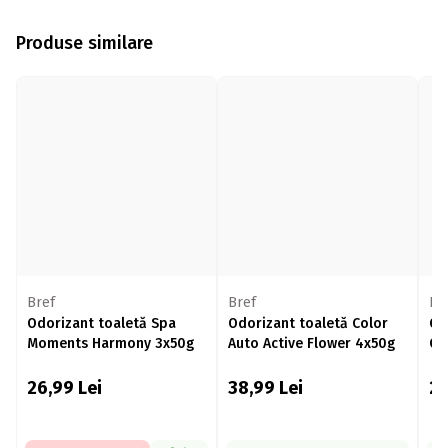
Produse similare
Bref
Bref
Br
Odorizant toaletă Spa
Odorizant toaletă Color
Od
Moments Harmony 3x50g
Auto Active Flower 4x50g
Oc
26,99
Lei
38,99
Lei
2