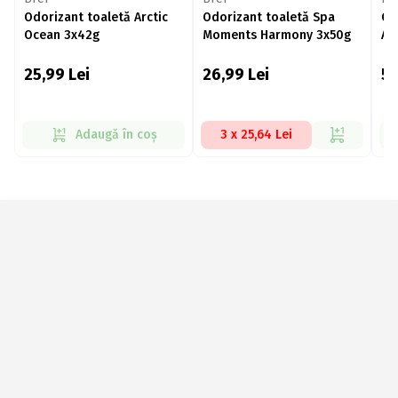
Odorizant toaletă Arctic
Odorizant toaletă Spa
Od
Ocean 3x42g
Moments Harmony 3x50g
Au
5x
25,99
Lei
26,99
Lei
5
Adaugă în coș
3 x 25,64 Lei