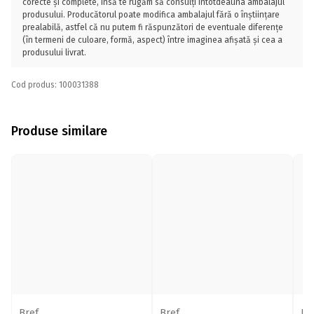
corecte și complete, însă te rugăm să consulți întotdeauna ambalajul
produsului. Producătorul poate modifica ambalajul fără o înștiințare
prealabilă, astfel că nu putem fi răspunzători de eventuale diferențe
(în termeni de culoare, formă, aspect) între imaginea afișată și cea a
produsului livrat.
Cod produs: 100031388
Produse similare
Bref
Bref
Br