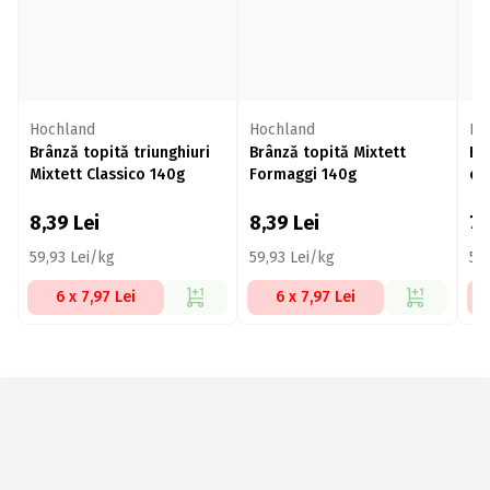
Hochland
Hochland
Ho
Brânză topită triunghiuri
Brânză topită Mixtett
Br
Mixtett Classico 140g
Formaggi 140g
cu
8,39
Lei
8,39
Lei
7
59,93 Lei/kg
59,93 Lei/kg
57
6 x 7,97 Lei
6 x 7,97 Lei