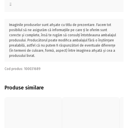
;;
Imaginile produselor sunt afișate cu titlu de prezentare. Facem tot
posibilul să ne asigurăm că informațiile pe care ți le oferim sunt
corecte și complete, însă te rugăm să consulți întotdeauna ambalajul
produsului. Producătorul poate modifica ambalajul fără o înștiințare
prealabilă, astfel că nu putem fi răspunzători de eventuale diferențe
(în termeni de culoare, formă, aspect) între imaginea afișată și cea a
produsului livrat.
Cod produs: 100031689
Produse similare