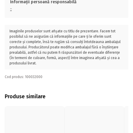
Informații persoană responsabilă
;;
Imaginile produselor sunt afișate cu titlu de prezentare. Facem tot
posibilul să ne asigurăm că informațiile pe care ți le oferim sunt
corecte și complete, însă te rugăm să consulți întotdeauna ambalajul
produsului. Producătorul poate modifica ambalajul fără o înștiințare
prealabilă, astfel că nu putem fi răspunzători de eventuale diferențe
(în termeni de culoare, formă, aspect) între imaginea afișată și cea a
produsului livrat.
Cod produs: 100032000
Produse similare