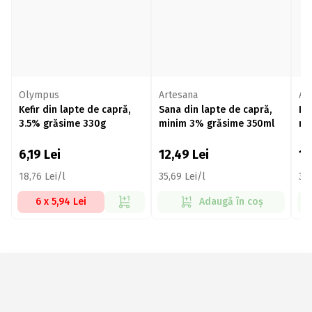
Olympus
Artesana
Ar
Kefir din lapte de capră,
Sana din lapte de capră,
Ke
3.5% grăsime 330g
minim 3% grăsime 350ml
mi
6,19
Lei
12,49
Lei
1
18,76 Lei/l
35,69 Lei/l
35,
6 x 5,94 Lei
Adaugă în coș