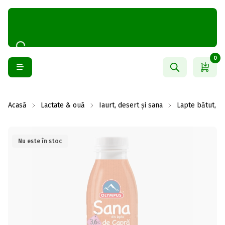
0
Acasă
Lactate & ouă
Iaurt, desert și sana
Lapte bătut, ch
Nu este în stoc