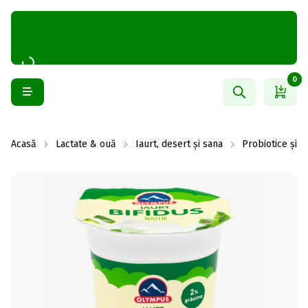
0
Acasă
Lactate & ouă
Iaurt, desert și sana
Probiotice și b