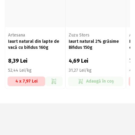
Artesana
Zuzu Stors
Ar
Iaurt natural din lapte de
Iaurt natural 2% grăsime
Ia
vacă cu bifidus 160g
Bifidus 150g
ca
8,39
Lei
4,69
Lei
7
52,44 Lei/kg
31,27 Lei/kg
48
4 x 7,97 Lei
Adaugă în coș