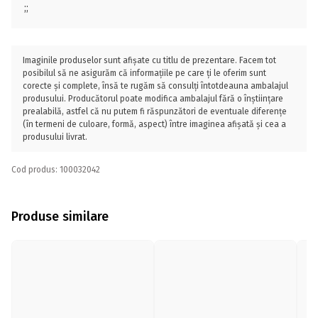
;;
Imaginile produselor sunt afișate cu titlu de prezentare. Facem tot
posibilul să ne asigurăm că informațiile pe care ți le oferim sunt
corecte și complete, însă te rugăm să consulți întotdeauna ambalajul
produsului. Producătorul poate modifica ambalajul fără o înștiințare
prealabilă, astfel că nu putem fi răspunzători de eventuale diferențe
(în termeni de culoare, formă, aspect) între imaginea afișată și cea a
produsului livrat.
Cod produs: 100032042
Produse similare