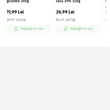
grăsime 300g
vacă 35% 320g
50
24
11,99
Lei
26,99
Lei
2
39,97 Lei/kg
84,34 Lei/kg
44
Adaugă în coș
Adaugă în coș