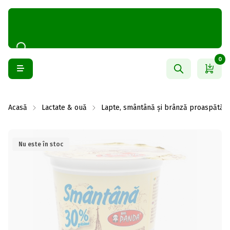
0
Acasă
Lactate & ouă
Lapte, smântână și brânză proaspătă
Nu este în stoc