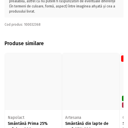
prealabilă, astfel că nu putem fi răspunzători de eventuale diferențe
(în termeni de culoare, formă, aspect) între imaginea afișată și cea a
produsului livrat.
Cod produs: 100032368
Produse similare
-1
De
Mi
Napolact
Artesana
CH
Smântână Prima 25%
Smântână din lapte de
Sm