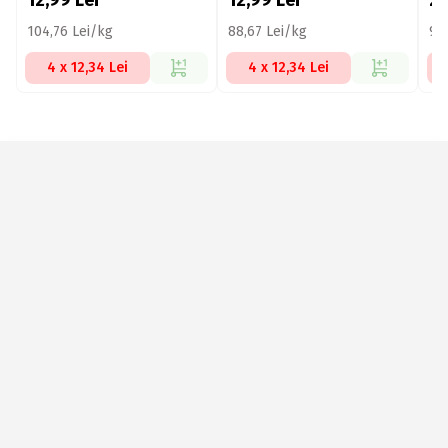
12,99
Lei
12,99
Lei
2
104,76 Lei/kg
88,67 Lei/kg
95
4 x 12,34 Lei
4 x 12,34 Lei