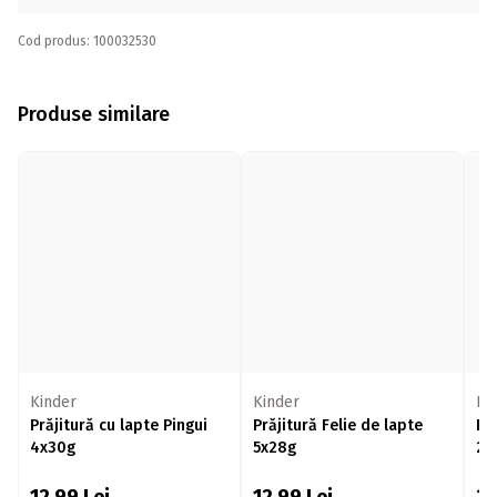
Cod produs: 100032530
Produse similare
Kinder
Kinder
Ki
Prăjitură cu lapte Pingui
Prăjitură Felie de lapte
Pr
4x30g
5x28g
28