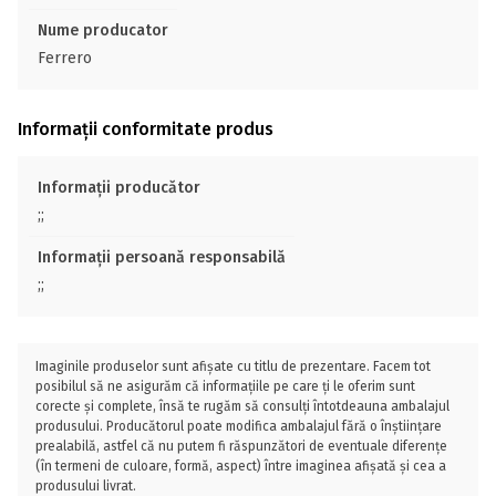
Nume producator
Ferrero
Informații conformitate produs
Informații producător
;;
Informații persoană responsabilă
;;
Imaginile produselor sunt afișate cu titlu de prezentare. Facem tot
posibilul să ne asigurăm că informațiile pe care ți le oferim sunt
corecte și complete, însă te rugăm să consulți întotdeauna ambalajul
produsului. Producătorul poate modifica ambalajul fără o înștiințare
prealabilă, astfel că nu putem fi răspunzători de eventuale diferențe
(în termeni de culoare, formă, aspect) între imaginea afișată și cea a
produsului livrat.