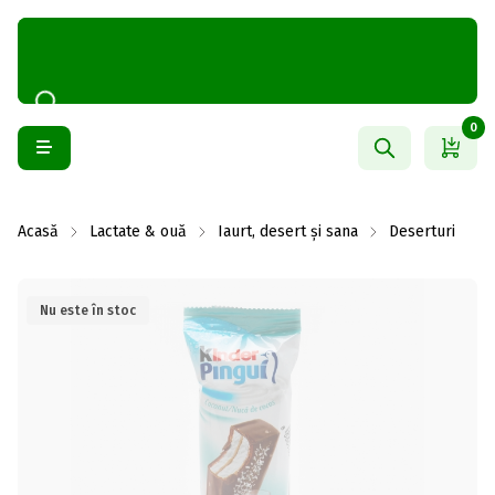
0
Acasă
Lactate & ouă
Iaurt, desert și sana
Deserturi
Nu este în stoc