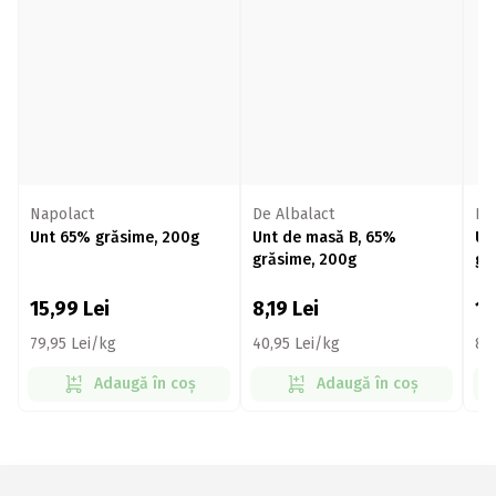
Napolact
De Albalact
Pr
Unt 65% grăsime, 200g
Unt de masă B, 65%
Un
grăsime, 200g
gr
15,99
Lei
8,19
Lei
1
79,95 Lei/kg
40,95 Lei/kg
84
Adaugă în coș
Adaugă în coș