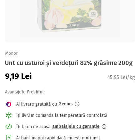
Monor
Unt cu usturoi și verdețuri 82% grăsime 200g
9,19
Lei
45,95 Lei/kg
Avantajele Freshful:
Genius
Ai livrare gratuită cu
Îți livrăm comanda la temperatură controlată
ambalajele cu garanție
Îți luăm de acasă
Ai banii înapoi rapid dacă nu ești mulțumit