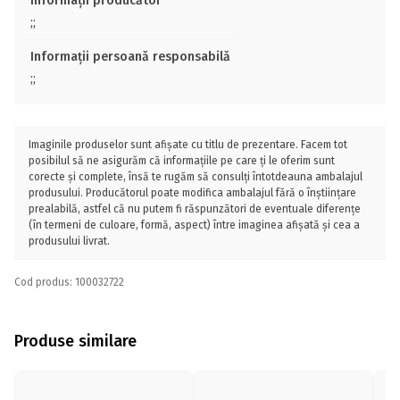
Informații producător
;;
Informații persoană responsabilă
;;
Imaginile produselor sunt afișate cu titlu de prezentare. Facem tot
posibilul să ne asigurăm că informațiile pe care ți le oferim sunt
corecte și complete, însă te rugăm să consulți întotdeauna ambalajul
produsului. Producătorul poate modifica ambalajul fără o înștiințare
prealabilă, astfel că nu putem fi răspunzători de eventuale diferențe
(în termeni de culoare, formă, aspect) între imaginea afișată și cea a
produsului livrat.
Cod produs: 100032722
Produse similare