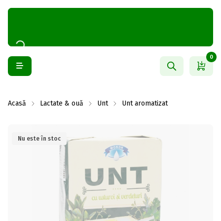
0
Acasă
Lactate & ouă
Unt
Unt aromatizat
Nu este în stoc