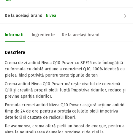
De la același brand:
Nivea
Informatii
Ingrediente
De la același brand
Descriere
Crema de zi antirid Nivea Q10 Power cu SPF15 este îmbogățită
cu formula cu dublă acțiune a coenzimei Q10, 100% identică cu
pielea, fiind potrivită pentru toate tipurile de ten.
Crema antirid Nivea Q10 Power mărește nivelul de coenzimă
Q10 și creatină proprii pielii, luptă împotriva ridurilor, reduce și
previne apariția ridurilor.
Formula cremei antirid Nivea Q10 Power asigură acțiune antirid
timp de 24 de ore pentru a proteja celulele pielii împotriva
deteriorării cauzate de radicalii liberi.
De asemenea, crema oferă pielii un boost de energie, pentru a
ajuta la neutralizarea daunelor produse zi de zi și la