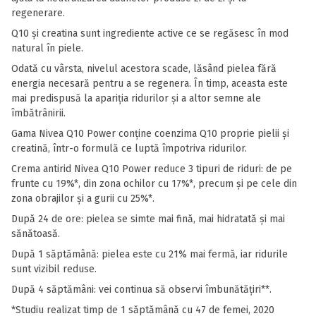
regenerare.
Q10 și creatina sunt ingrediente active ce se regăsesc în mod
natural în piele.
Odată cu vârsta, nivelul acestora scade, lăsând pielea fără
energia necesară pentru a se regenera. În timp, aceasta este
mai predispusă la apariția ridurilor și a altor semne ale
îmbătrânirii.
Gama Nivea Q10 Power conține coenzima Q10 proprie pielii și
creatină, într-o formulă ce luptă împotriva ridurilor.
Crema antirid Nivea Q10 Power reduce 3 tipuri de riduri: de pe
frunte cu 19%*, din zona ochilor cu 17%*, precum și pe cele din
zona obrajilor și a gurii cu 25%*.
După 24 de ore: pielea se simte mai fină, mai hidratată și mai
sănătoasă.
După 1 săptămână: pielea este cu 21% mai fermă, iar ridurile
sunt vizibil reduse.
După 4 săptămâni: vei continua să observi îmbunătățiri**.
*Studiu realizat timp de 1 săptămână cu 47 de femei, 2020