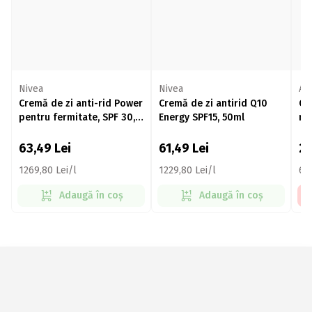
Nivea
Nivea
Ap
Cremă de zi anti-rid Power
Cremă de zi antirid Q10
Cr
pentru fermitate, SPF 30,
Energy SPF15, 50ml
mi
50ml
ex
63,49
Lei
61,49
Lei
2
1269,80 Lei/l
1229,80 Lei/l
679
Adaugă în coș
Adaugă în coș