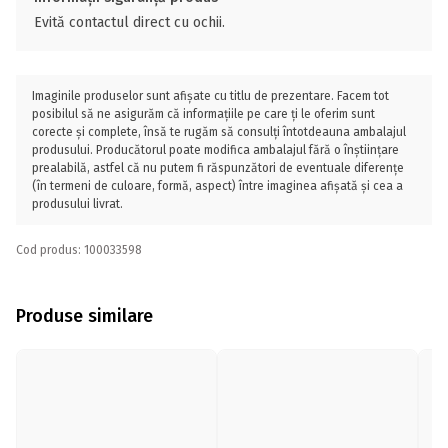
Evită contactul direct cu ochii.
Imaginile produselor sunt afișate cu titlu de prezentare. Facem tot
posibilul să ne asigurăm că informațiile pe care ți le oferim sunt
corecte și complete, însă te rugăm să consulți întotdeauna ambalajul
produsului. Producătorul poate modifica ambalajul fără o înștiințare
prealabilă, astfel că nu putem fi răspunzători de eventuale diferențe
(în termeni de culoare, formă, aspect) între imaginea afișată și cea a
produsului livrat.
Cod produs: 100033598
Produse similare