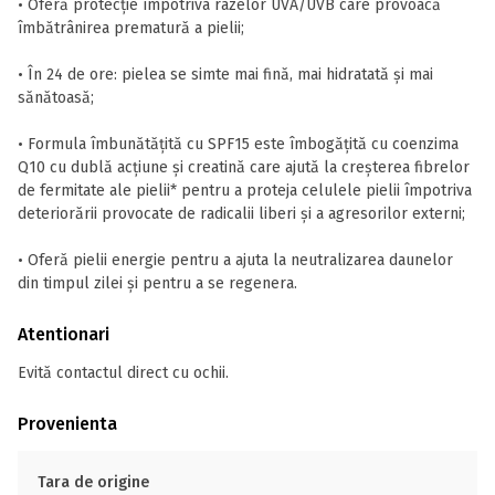
• Oferă protecție împotriva razelor UVA/UVB care provoacă
îmbătrânirea prematură a pielii;
• În 24 de ore: pielea se simte mai fină, mai hidratată și mai
sănătoasă;
• Formula îmbunătățită cu SPF15 este îmbogățită cu coenzima
Q10 cu dublă acțiune și creatină care ajută la creșterea fibrelor
de fermitate ale pielii* pentru a proteja celulele pielii împotriva
deteriorării provocate de radicalii liberi și a agresorilor externi;
• Oferă pielii energie pentru a ajuta la neutralizarea daunelor
din timpul zilei și pentru a se regenera.
Atentionari
Evită contactul direct cu ochii.
Provenienta
Tara de origine