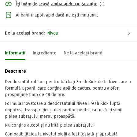
ambalajele cu garanție
Îți luăm de acasă
Ai banii înapoi rapid dacă nu ești mulțumit
De la același brand:
Nivea
Informatii
Ingrediente
De la același brand
Descriere
Deodorantul roll-on pentru bărbați Fresh Kick de la Nivea are o
formulă ușoară, care conține apă de cactus, pentru a oferi
prospețime timp de 48 de ore.
Formula inovatoare a deodorantului Nivea Fresh Kick luptă
împotriva transpirației și mirosurilor pentru ca tu să îți simți
pielea subrațului mereu proaspătă.
Nu conține alcool și nu irită pielea subrațului.
Compatibilitatea la nivelul pielii a fost testată și aprobată