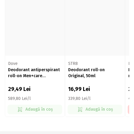
Dove
STR8
Ni
Deodorant antiperspirant
Deodorant roll-on
De
roll-on Men+care
Original, 50ml
ro
Advanced Extra Fresh,
Fr
50ml
29,49
Lei
16,99
Lei
2
589,80 Lei/l
339,80 Lei/l
40
Adaugă în coș
Adaugă în coș