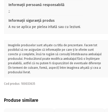
Informații persoană responsabilă
;;
Informații siguranță produs
A nu se aplica pe pielea iritată sau cu leziuni.
Imaginile produselor sunt afișate cu titlu de prezentare. Facem tot
posibilul să ne asigurăm că informațiile pe care ți le oferim sunt
corecte și complete, însă te rugăm să consulți întotdeauna ambalajul
produsului. Producătorul poate modifica ambalajul fără o înștiințare
prealabilă, astfel că nu putem fi răspunzători de eventuale diferențe
(în termeni de culoare, formă, aspect) între imaginea afișată și cea a
produsului livrat.
Cod produs: 100033635
Produse similare