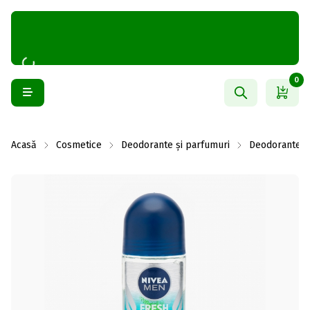
0
Acasă
Cosmetice
Deodorante și parfumuri
Deodorante b