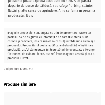
presiune: poate exploda dacă este încălzit. A se păstra
departe de surse de căldură, suprafețe fierbinți, scântei,
flacări și alte surse de aprindere. A nu se fuma în preajma
produsului. Nu p
Imaginile produselor sunt afișate cu titlu de prezentare. Facem tot
posibilul să ne asigurăm că informațiile pe care ți le oferim sunt
corecte și complete, însă te rugăm să consulți întotdeauna ambalajul
produsului. Producătorul poate modifica ambalajul fără o înștiințare
prealabilă, astfel că nu putem fi răspunzători de eventuale diferențe
(în termeni de culoare, formă, aspect) între imaginea afișată și cea a
produsului livrat.
Cod produs: 100033648
Produse similare