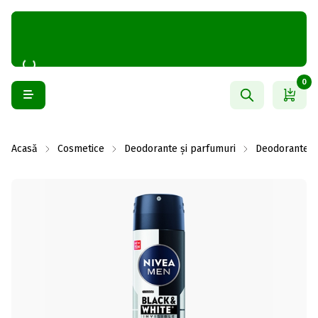
0
Acasă
Cosmetice
Deodorante și parfumuri
Deodorante b