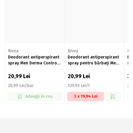
Nivea
Nivea
Ni
Deodorant antiperspirant
Deodorant antiperspirant
De
spray Men Derma Control
spray pentru bărbați Men
sp
Sensitive 150ml
Black&White Invisible
De
Fresh 150ml
20,99
Lei
20,99
Lei
2
20,99 Lei/buc
139,93 Lei/l
20
Adaugă în coș
3 x 19,94 Lei