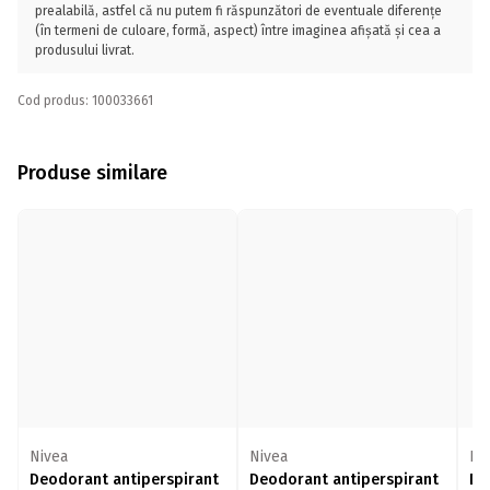
prealabilă, astfel că nu putem fi răspunzători de eventuale diferențe
(în termeni de culoare, formă, aspect) între imaginea afișată și cea a
produsului livrat.
Cod produs: 100033661
Produse similare
Nivea
Nivea
Ni
Deodorant antiperspirant
Deodorant antiperspirant
De