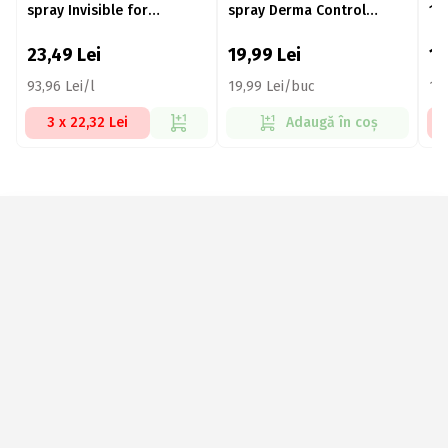
spray Invisible for
spray Derma Control
15
Black&White Silky Smooth,
Restore 150ml
250ml
23,49
Lei
19,99
Lei
1
93,96 Lei/l
19,99 Lei/buc
133
3 x 22,32 Lei
Adaugă în coș