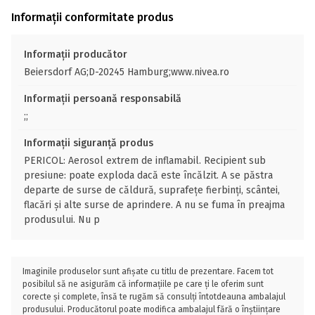
Informații conformitate produs
Informații producător
Beiersdorf AG;D-20245 Hamburg;www.nivea.ro
Informații persoană responsabilă
;;
Informații siguranță produs
PERICOL: Aerosol extrem de inflamabil. Recipient sub
presiune: poate exploda dacă este încălzit. A se păstra
departe de surse de căldură, suprafețe fierbinți, scântei,
flacări și alte surse de aprindere. A nu se fuma în preajma
produsului. Nu p
Imaginile produselor sunt afișate cu titlu de prezentare. Facem tot
posibilul să ne asigurăm că informațiile pe care ți le oferim sunt
corecte și complete, însă te rugăm să consulți întotdeauna ambalajul
produsului. Producătorul poate modifica ambalajul fără o înștiințare