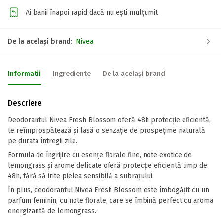
Ai banii înapoi rapid dacă nu ești mulțumit
De la același brand:
Nivea
Informatii
Ingrediente
De la același brand
Descriere
Deodorantul Nivea Fresh Blossom oferă 48h protecție eficientă,
te reîmprospătează și lasă o senzație de prospețime naturală
pe durata întregii zile.
Formula de îngrijire cu esențe florale fine, note exotice de
lemongrass și arome delicate oferă protecție eficientă timp de
48h, fără să irite pielea sensibilă a subrațului.
În plus, deodorantul Nivea Fresh Blossom este îmbogățit cu un
parfum feminin, cu note florale, care se îmbină perfect cu aroma
energizantă de lemongrass.