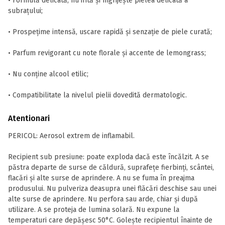
• Formulă delicată, nu irită și îngrijește pielea delicată a
subrațului;
• Prospețime intensă, uscare rapidă și senzație de piele curată;
• Parfum revigorant cu note florale și accente de lemongrass;
• Nu conține alcool etilic;
• Compatibilitate la nivelul pielii dovedită dermatologic.
Atentionari
PERICOL: Aerosol extrem de inflamabil.
Recipient sub presiune: poate exploda dacă este încălzit. A se
păstra departe de surse de căldură, suprafețe fierbinți, scântei,
flacări și alte surse de aprindere. A nu se fuma în preajma
produsului. Nu pulveriza deasupra unei flăcări deschise sau unei
alte surse de aprindere. Nu perfora sau arde, chiar și după
utilizare. A se proteja de lumina solară. Nu expune la
temperaturi care depășesc 50°C. Golește recipientul înainte de