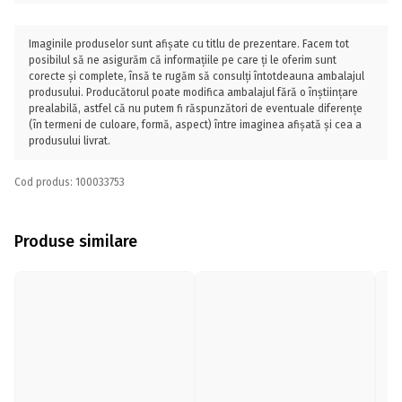
Imaginile produselor sunt afișate cu titlu de prezentare. Facem tot
posibilul să ne asigurăm că informațiile pe care ți le oferim sunt
corecte și complete, însă te rugăm să consulți întotdeauna ambalajul
produsului. Producătorul poate modifica ambalajul fără o înștiințare
prealabilă, astfel că nu putem fi răspunzători de eventuale diferențe
(în termeni de culoare, formă, aspect) între imaginea afișată și cea a
produsului livrat.
Cod produs: 100033753
Produse similare