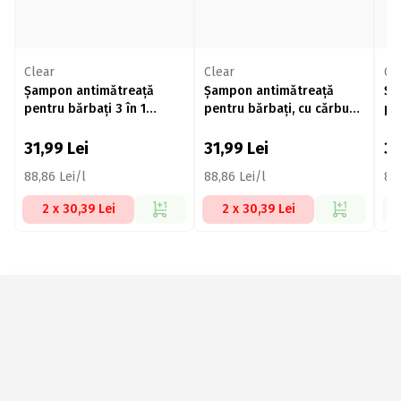
Clear
Clear
Cl
Șampon antimătreață
Șampon antimătreață
Șa
pentru bărbați 3 în 1
pentru bărbați, cu cărbune
pe
Active Cool 360ml
3 în 1 Active Clean 360ml
Me
31,99
Lei
31,99
Lei
3
88,86 Lei/l
88,86 Lei/l
88,
2 x 30,39 Lei
2 x 30,39 Lei