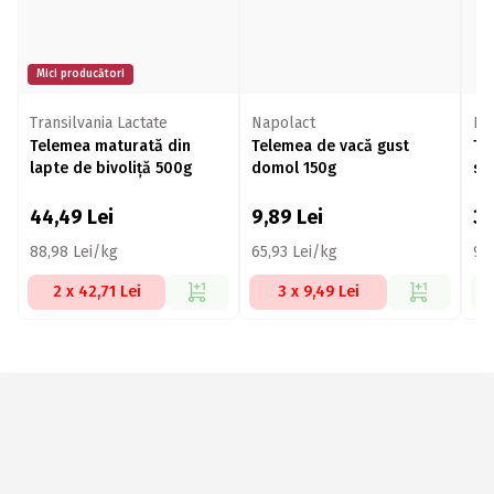
Mici producători
Transilvania Lactate
Napolact
De
Telemea maturată din
Telemea de vacă gust
Te
lapte de bivoliță 500g
domol 150g
sa
44,49
Lei
9,89
Lei
3
88,98 Lei/kg
65,93 Lei/kg
93
2 x 42,71 Lei
3 x 9,49 Lei