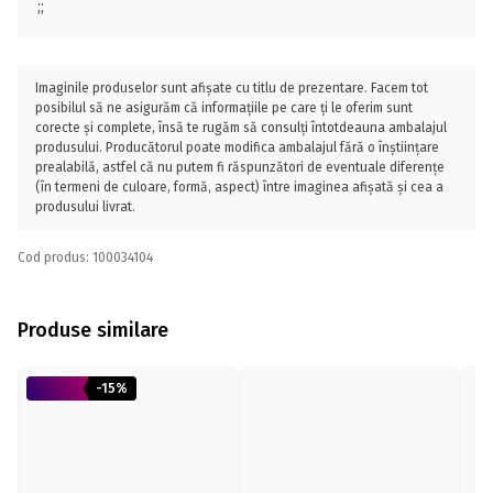
;;
Imaginile produselor sunt afișate cu titlu de prezentare. Facem tot
posibilul să ne asigurăm că informațiile pe care ți le oferim sunt
corecte și complete, însă te rugăm să consulți întotdeauna ambalajul
produsului. Producătorul poate modifica ambalajul fără o înștiințare
prealabilă, astfel că nu putem fi răspunzători de eventuale diferențe
(în termeni de culoare, formă, aspect) între imaginea afișată și cea a
produsului livrat.
Cod produs: 100034104
Produse similare
-15%