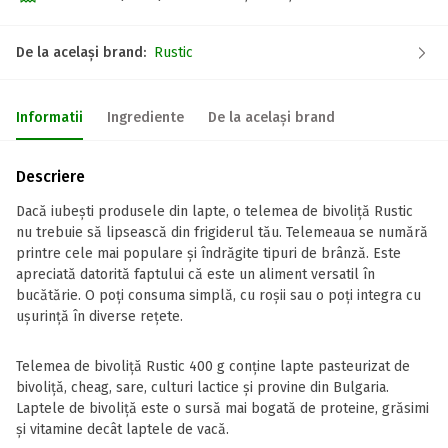
De la același brand:
Rustic
Informatii
Ingrediente
De la același brand
Descriere
Dacă iubești produsele din lapte, o telemea de bivoliță Rustic
nu trebuie să lipsească din frigiderul tău. Telemeaua se numără
printre cele mai populare și îndrăgite tipuri de brânză. Este
apreciată datorită faptului că este un aliment versatil în
bucătărie. O poți consuma simplă, cu roșii sau o poți integra cu
ușurință în diverse rețete.
Telemea de bivoliță Rustic 400 g conține lapte pasteurizat de
bivoliță, cheag, sare, culturi lactice și provine din Bulgaria.
Laptele de bivoliță este o sursă mai bogată de proteine, grăsimi
și vitamine decât laptele de vacă.