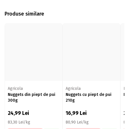
Produse similare
Agricola
Agricola
Ed
Nuggets din piept de pui
Nuggets cu piept de pui
Nu
300g
210g
24,99
Lei
16,99
Lei
2
83,30 Lei/kg
80,90 Lei/kg
86