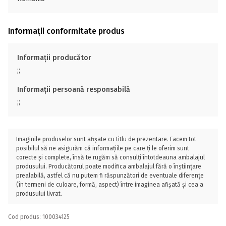
Informații conformitate produs
Informații producător
;;
Informații persoană responsabilă
;;
Imaginile produselor sunt afișate cu titlu de prezentare. Facem tot
posibilul să ne asigurăm că informațiile pe care ți le oferim sunt
corecte și complete, însă te rugăm să consulți întotdeauna ambalajul
produsului. Producătorul poate modifica ambalajul fără o înștiințare
prealabilă, astfel că nu putem fi răspunzători de eventuale diferențe
(în termeni de culoare, formă, aspect) între imaginea afișată și cea a
produsului livrat.
Cod produs: 100034125