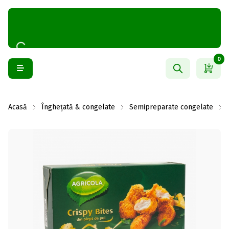
0
Acasă
Înghețată & congelate
Semipreparate congelate