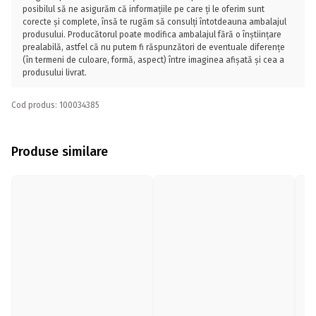
posibilul să ne asigurăm că informațiile pe care ți le oferim sunt
corecte și complete, însă te rugăm să consulți întotdeauna ambalajul
produsului. Producătorul poate modifica ambalajul fără o înștiințare
prealabilă, astfel că nu putem fi răspunzători de eventuale diferențe
(în termeni de culoare, formă, aspect) între imaginea afișată și cea a
produsului livrat.
Cod produs: 100034385
Produse similare