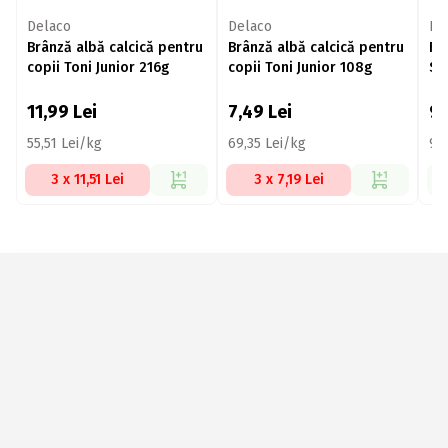
Delaco
Delaco
Ho
Brânză albă calcică pentru
Brânză albă calcică pentru
Fe
copii Toni Junior 216g
copii Toni Junior 108g
Se
11,99
Lei
7,49
Lei
9
55,51 Lei/kg
69,35 Lei/kg
94
3 x 11,51 Lei
3 x 7,19 Lei