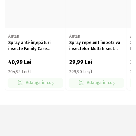
Autan
Autan
Au
Spray anti-înțepături
Spray repelent împotriva
Sp
insecte Family Care
insectelor Multi Insect
Fa
2x100ml
100ml
40,99
Lei
29,99
Lei
2
204,95 Lei/l
299,90 Lei/l
269
Adaugă în coș
Adaugă în coș