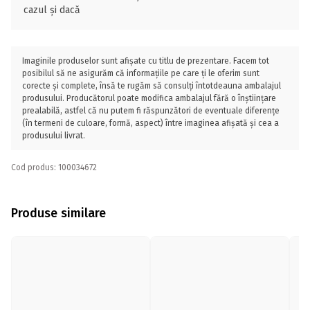
cazul și dacă
Imaginile produselor sunt afișate cu titlu de prezentare. Facem tot
posibilul să ne asigurăm că informațiile pe care ți le oferim sunt
corecte și complete, însă te rugăm să consulți întotdeauna ambalajul
produsului. Producătorul poate modifica ambalajul fără o înștiințare
prealabilă, astfel că nu putem fi răspunzători de eventuale diferențe
(în termeni de culoare, formă, aspect) între imaginea afișată și cea a
produsului livrat.
Cod produs: 100034672
Produse similare