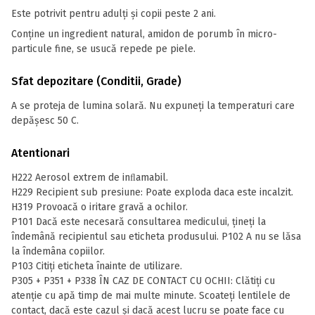
Este potrivit pentru adulți și copii peste 2 ani.
Conține un ingredient natural, amidon de porumb în micro-
particule fine, se usucă repede pe piele.
Sfat depozitare (Conditii, Grade)
A se proteja de lumina solară. Nu expuneţi la temperaturi care
depăşesc 50 C.
Atentionari
H222 Aerosol extrem de inﬂamabil.
H229 Recipient sub presiune: Poate exploda daca este incalzit.
H319 Provoacă o iritare gravă a ochilor.
P101 Dacă este necesară consultarea medicului, ţineţi la
îndemână recipientul sau eticheta produsului. P102 A nu se lăsa
la îndemâna copiilor.
P103 Citiţi eticheta înainte de utilizare.
P305 + P351 + P338 ÎN CAZ DE CONTACT CU OCHII: Clătiți cu
atenție cu apă timp de mai multe minute. Scoateți lentilele de
contact, dacă este cazul și dacă acest lucru se poate face cu