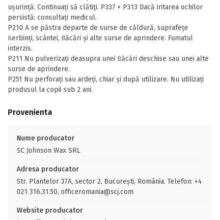
ușurință. Continuați să clătiți. P337 + P313 Dacă iritarea ochilor
persistă: consultaţi medicul.
P210 A se păstra departe de surse de căldură, suprafețe
ﬁerbinți, scântei, ﬂăcări și alte surse de aprindere. Fumatul
interzis.
P211 Nu pulverizaţi deasupra unei ﬂăcări deschise sau unei alte
surse de aprindere.
P251 Nu perforați sau ardeți, chiar și după utilizare. Nu utilizaţi
produsul la copii sub 2 ani.
Provenienta
Nume producator
SC Johnson Wax SRL
Adresa producator
Str. Plantelor 37A, sector 2, Bucureşti, România. Telefon: +4
021 316.31.50, officeromania@scj.com
Website producator