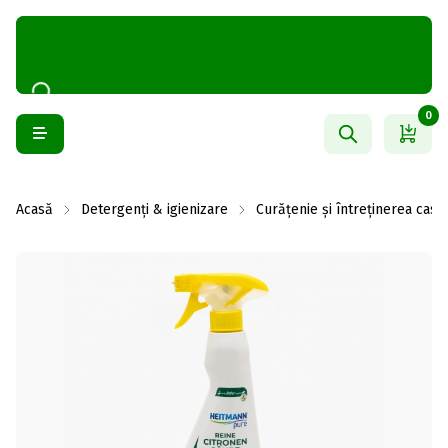
0
Acasă
Detergenți & igienizare
Curățenie și întreținerea casei