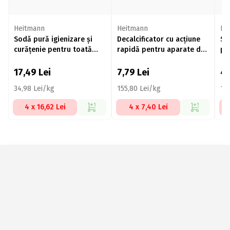
Heitmann
Heitmann
He
Sodă pură igienizare și
Decalcificator cu acțiune
So
curăţenie pentru toată
rapidă pentru aparate de
pe
casa 500g
uz casnic eco 2x25g
25
17,49
Lei
7,79
Lei
4
34,98 Lei/kg
155,80 Lei/kg
183
4 x 16,62 Lei
4 x 7,40 Lei