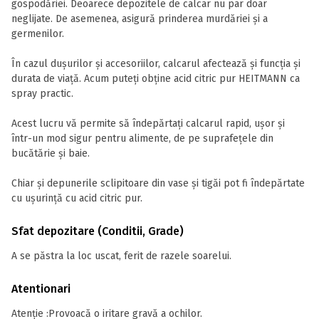
gospodăriei. Deoarece depozitele de calcar nu par doar
neglijate. De asemenea, asigură prinderea murdăriei și a
germenilor.
În cazul dușurilor și accesoriilor, calcarul afectează și funcția și
durata de viață. Acum puteți obține acid citric pur HEITMANN ca
spray practic.
Acest lucru vă permite să îndepărtați calcarul rapid, ușor și
într-un mod sigur pentru alimente, de pe suprafețele din
bucătărie și baie.
Chiar și depunerile sclipitoare din vase și tigăi pot fi îndepărtate
cu ușurință cu acid citric pur.
Sfat depozitare (Conditii, Grade)
A se păstra la loc uscat, ferit de razele soarelui.
Atentionari
Atenţie :Provoacă o iritare gravă a ochilor.