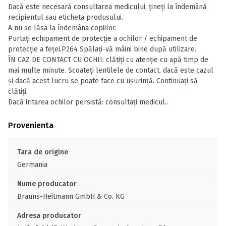
Dacă este necesară consultarea medicului, ţineţi la îndemână
recipientul sau eticheta produsului.
A nu se lăsa la îndemâna copiilor.
Purtaţi echipament de protecţie a ochilor / echipament de
protecţie a feţei.P264 Spălaţi-vă mâini bine după utilizare.
ÎN CAZ DE CONTACT CU OCHII: clătiţi cu atenţie cu apă timp de
mai multe minute. Scoateţi lentilele de contact, dacă este cazul
şi dacă acest lucru se poate face cu uşurinţă. Continuaţi să
clătiţi.
Dacă iritarea ochilor persistă: consultaţi medicul..
Provenienta
Tara de origine
Germania
Nume producator
Brauns-Heitmann GmbH & Co. KG
Adresa producator