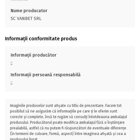
Nume producator
SC VANBET SRL
Informații conformitate produs
Informații producător
;;
Informații persoană responsabilă
;;
Imaginile produselor sunt afișate cu titlu de prezentare. Facem tot
posibilul să ne asigurăm că informațiile pe care ți le oferim sunt
corecte și complete, însă te rugăm să consulți întotdeauna ambalajul
produsului. Producătorul poate modifica ambalajul fără o înștiințare
prealabilă, astfel că nu putem fi răspunzători de eventuale diferențe
(în termeni de culoare, formă, aspect) între imaginea afișată și cea a
produsului livrat.