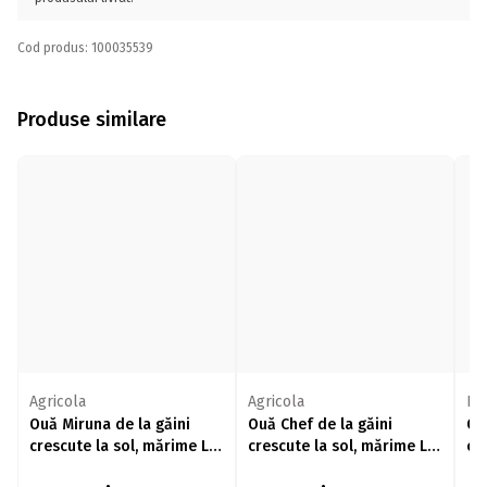
Cod produs: 100035539
Produse similare
Agricola
Agricola
RE
Ouă Miruna de la găini
Ouă Chef de la găini
Ou
crescute la sol, mărime L,
crescute la sol, mărime L,
cr
30 buc
10 buc
XL