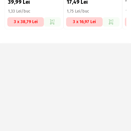
39,99
Lei
17,49
Lei
1
1,33 Lei/buc
1,75 Lei/buc
1,
3 x 38,79 Lei
3 x 16,97 Lei