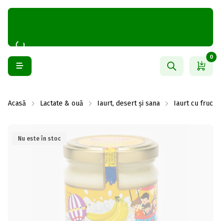
0
Acasă
Lactate & ouă
Iaurt, desert și sana
Iaurt cu fructe
Nu este în stoc