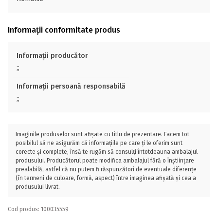
Informații conformitate produs
Informații producător
;;
Informații persoană responsabilă
;;
Imaginile produselor sunt afișate cu titlu de prezentare. Facem tot
posibilul să ne asigurăm că informațiile pe care ți le oferim sunt
corecte și complete, însă te rugăm să consulți întotdeauna ambalajul
produsului. Producătorul poate modifica ambalajul fără o înștiințare
prealabilă, astfel că nu putem fi răspunzători de eventuale diferențe
(în termeni de culoare, formă, aspect) între imaginea afișată și cea a
produsului livrat.
Cod produs: 100035559