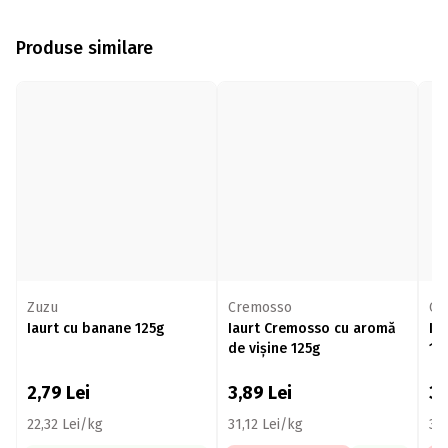
Produse similare
Zuzu
Cremosso
Cr
Iaurt cu banane 125g
Iaurt Cremosso cu aromă
Ia
de vișine 125g
12
2,79
Lei
3,89
Lei
3
22,32 Lei/kg
31,12 Lei/kg
31,