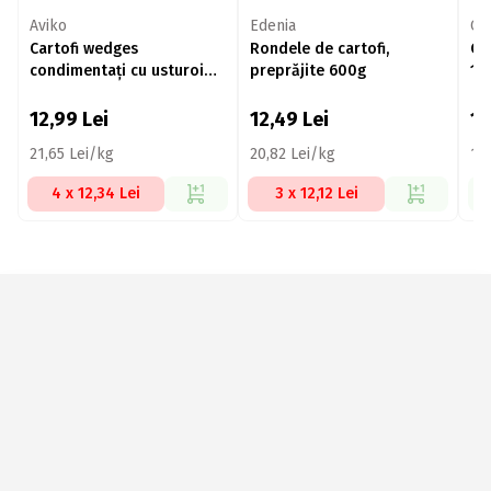
Aviko
Edenia
Ca
Cartofi wedges
Rondele de cartofi,
Car
condimentați cu usturoi
preprăjite 600g
1k
600g
12,99
Lei
12,49
Lei
1
21,65 Lei/kg
20,82 Lei/kg
15
4 x 12,34 Lei
3 x 12,12 Lei