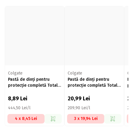
Colgate
Colgate
Co
Pastă de dinți pentru
Pastă de dinți pentru
Pa
protecție completă Total
protecție completă Total
pr
Original 20ml
Anti-Tartru 100ml
co
10
8,89
Lei
20,99
Lei
2
444,50 Lei/l
209,90 Lei/l
204
4 x 8,45 Lei
3 x 19,94 Lei