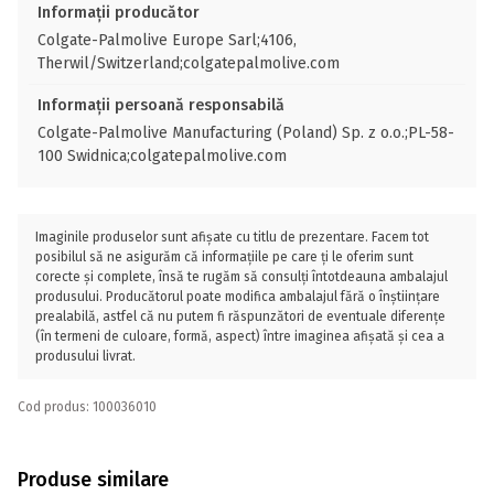
Informații producător
Colgate-Palmolive Europe Sarl;4106,
Therwil/Switzerland;colgatepalmolive.com
Informații persoană responsabilă
Colgate-Palmolive Manufacturing (Poland) Sp. z o.o.;PL-58-
100 Swidnica;colgatepalmolive.com
Imaginile produselor sunt afișate cu titlu de prezentare. Facem tot
posibilul să ne asigurăm că informațiile pe care ți le oferim sunt
corecte și complete, însă te rugăm să consulți întotdeauna ambalajul
produsului. Producătorul poate modifica ambalajul fără o înștiințare
prealabilă, astfel că nu putem fi răspunzători de eventuale diferențe
(în termeni de culoare, formă, aspect) între imaginea afișată și cea a
produsului livrat.
Cod produs: 100036010
Produse similare