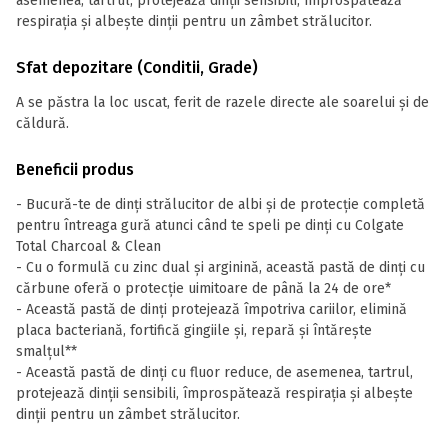
asemenea, tartrul, protejează dinții sensibili, împrospătează
respirația și albește dinții pentru un zâmbet strălucitor.
Sfat depozitare (Conditii, Grade)
A se păstra la loc uscat, ferit de razele directe ale soarelui și de
căldură.
Beneficii produs
- Bucură-te de dinți strălucitor de albi și de protecție completă
pentru întreaga gură atunci când te speli pe dinți cu Colgate
Total Charcoal & Clean
- Cu o formulă cu zinc dual și arginină, această pastă de dinți cu
cărbune oferă o protecție uimitoare de până la 24 de ore*
- Această pastă de dinți protejează împotriva cariilor, elimină
placa bacteriană, fortifică gingiile și, repară și întărește
smalțul**
- Această pastă de dinți cu fluor reduce, de asemenea, tartrul,
protejează dinții sensibili, împrospătează respirația și albește
dinții pentru un zâmbet strălucitor.