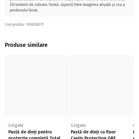
(în termeni de culoare, formă, aspect) între imaginea afișată și cea a
produsului livrat.
Cod produs: 100036011
Produse similare
Colgate
Colgate
Co
Pastă de dinți pentru
Pastă de dinți cu fluor
Pa
protecție completă Total
Cavity Protection GRF,
pr