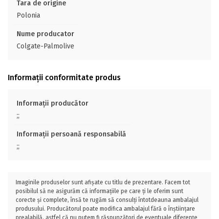
Tara de origine
Polonia
Nume producator
Colgate-Palmolive
Informații conformitate produs
Informații producător
;;
Informații persoană responsabilă
;;
Imaginile produselor sunt afișate cu titlu de prezentare. Facem tot
posibilul să ne asigurăm că informațiile pe care ți le oferim sunt
corecte și complete, însă te rugăm să consulți întotdeauna ambalajul
produsului. Producătorul poate modifica ambalajul fără o înștiințare
prealabilă, astfel că nu putem fi răspunzători de eventuale diferențe