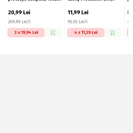
Original 100ml
125ml
Or
20,99
Lei
11,99
Lei
8
209,90 Lei/l
95,92 Lei/l
444
3 x 19,94 Lei
4 x 11,39 Lei