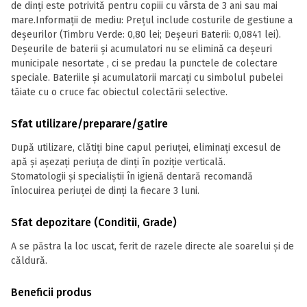
de dinți este potrivită pentru copiii cu vârsta de 3 ani sau mai
mare.Informații de mediu: Prețul include costurile de gestiune a
deșeurilor (Timbru Verde: 0,80 lei; Deșeuri Baterii: 0,0841 lei).
Deșeurile de baterii și acumulatori nu se elimină ca deșeuri
municipale nesortate , ci se predau la punctele de colectare
speciale. Bateriile și acumulatorii marcați cu simbolul pubelei
tăiate cu o cruce fac obiectul colectării selective.
Sfat utilizare/preparare/gatire
După utilizare, clătiți bine capul periuței, eliminați excesul de
apă și așezați periuța de dinți în poziție verticală.
Stomatologii și specialiștii în igienă dentară recomandă
înlocuirea periuței de dinți la fiecare 3 luni.
Sfat depozitare (Conditii, Grade)
A se păstra la loc uscat, ferit de razele directe ale soarelui și de
căldură.
Beneficii produs