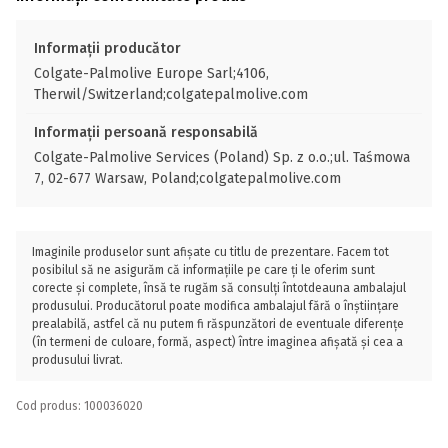
Informații producător
Colgate-Palmolive Europe Sarl;4106,
Therwil/Switzerland;colgatepalmolive.com
Informații persoană responsabilă
Colgate-Palmolive Services (Poland) Sp. z o.o.;ul. Taśmowa
7, 02-677 Warsaw, Poland;colgatepalmolive.com
Imaginile produselor sunt afișate cu titlu de prezentare. Facem tot
posibilul să ne asigurăm că informațiile pe care ți le oferim sunt
corecte și complete, însă te rugăm să consulți întotdeauna ambalajul
produsului. Producătorul poate modifica ambalajul fără o înștiințare
prealabilă, astfel că nu putem fi răspunzători de eventuale diferențe
(în termeni de culoare, formă, aspect) între imaginea afișată și cea a
produsului livrat.
Cod produs: 100036020