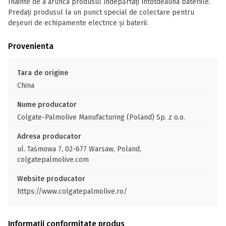
Înainte de a arunca produsul îndepărtați întotdeauna bateriile.
Predați produsul la un punct special de colectare pentru
deșeuri de echipamente electrice și baterii.
Provenienta
Tara de origine
China
Nume producator
Colgate-Palmolive Manufacturing (Poland) Sp. z o.o.
Adresa producator
ul. Taśmowa 7, 02-677 Warsaw, Poland,
colgatepalmolive.com
Website producator
https://www.colgatepalmolive.ro/
Informații conformitate produs