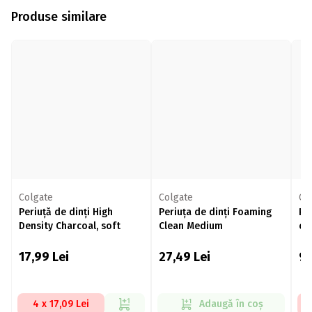
Produse similare
Colgate
Colgate
Co
Periuță de dinți High
Periuța de dinți Foaming
Pa
Density Charcoal, soft
Clean Medium
cu
Ex
17,99
Lei
27,49
Lei
9,
4 x 17,09 Lei
Adaugă în coș