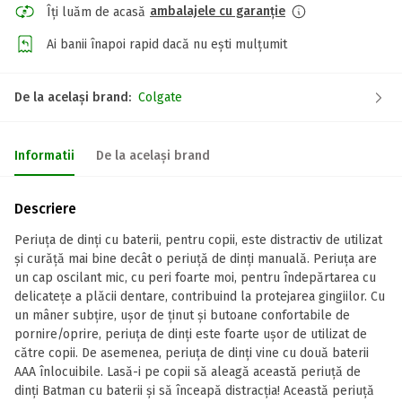
ambalajele cu garanție
Îți luăm de acasă
Ai banii înapoi rapid dacă nu ești mulțumit
De la același brand:
Colgate
Informatii
De la același brand
Descriere
Periuța de dinți cu baterii, pentru copii, este distractiv de utilizat
și curăță mai bine decât o periuță de dinți manuală. Periuța are
un cap oscilant mic, cu peri foarte moi, pentru îndepărtarea cu
delicatețe a plăcii dentare, contribuind la protejarea gingiilor. Cu
un mâner subțire, ușor de ținut și butoane confortabile de
pornire/oprire, periuța de dinți este foarte ușor de utilizat de
către copii. De asemenea, periuța de dinți vine cu două baterii
AAA înlocuibile. Lasă-i pe copii să aleagă această periuță de
dinți Batman cu baterii și să înceapă distracția! Această periuță