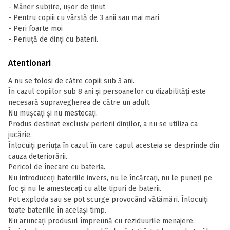
- Mâner subțire, ușor de ținut
- Pentru copiii cu vârstă de 3 anii sau mai mari
- Peri foarte moi
- Periuță de dinți cu baterii.
Atentionari
A nu se folosi de către copiii sub 3 ani.
În cazul copiilor sub 8 ani și persoanelor cu dizabilități este
necesară supravegherea de către un adult.
Nu mușcați și nu mestecați.
Produs destinat exclusiv perierii dinților, a nu se utiliza ca
jucărie.
Înlocuiți periuța în cazul în care capul acesteia se desprinde din
cauza deteriorării.
Pericol de înecare cu bateria.
Nu introduceți bateriile invers, nu le încărcați, nu le puneți pe
foc și nu le amestecați cu alte tipuri de baterii.
Pot exploda sau se pot scurge provocând vătămări. Înlocuiți
toate bateriile în același timp.
Nu aruncați produsul împreună cu reziduurile menajere.