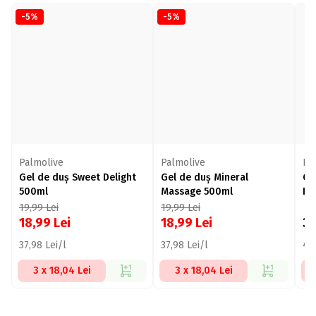
-5%
-5%
Palmolive
Palmolive
Pa
Gel de duș Sweet Delight
Gel de duș Mineral
Ge
500ml
Massage 500ml
Ho
19,99
Lei
19,99
Lei
18,99
Lei
18,99
Lei
3
37,98 Lei/l
37,98 Lei/l
45,
3 x 18,04 Lei
3 x 18,04 Lei