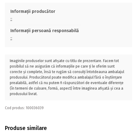
Informații producător
;;
Informații persoană responsabilă
;;
Imaginile produselor sunt afișate cu titlu de prezentare. Facem tot
posibilul să ne asigurăm că informațiile pe care ți le oferim sunt
corecte și complete, însă te rugăm să consulți întotdeauna ambalajul
produsului. Producătorul poate modifica ambalajul fără o înștiințare
prealabilă, astfel că nu putem fi răspunzători de eventuale diferențe
(în termeni de culoare, formă, aspect) între imaginea afișată și cea a
produsului livrat.
Cod produs: 100036039
Produse similare