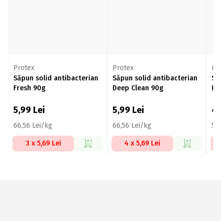
Protex
Protex
Pa
Săpun solid antibacterian
Săpun solid antibacterian
Să
Fresh 90g
Deep Clean 90g
Hy
5,99
Lei
5,99
Lei
4
66,56 Lei/kg
66,56 Lei/kg
55
3 x 5,69 Lei
4 x 5,69 Lei