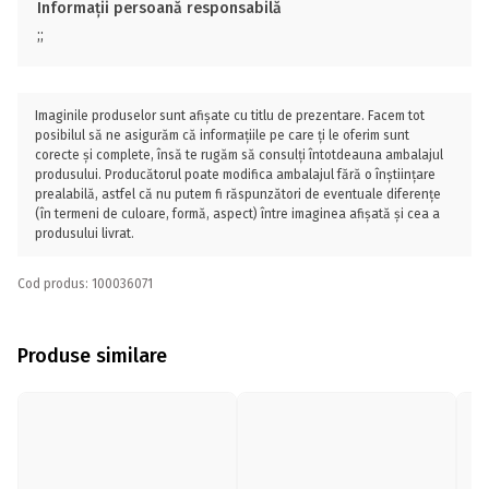
Informații persoană responsabilă
;;
Imaginile produselor sunt afișate cu titlu de prezentare. Facem tot
posibilul să ne asigurăm că informațiile pe care ți le oferim sunt
corecte și complete, însă te rugăm să consulți întotdeauna ambalajul
produsului. Producătorul poate modifica ambalajul fără o înștiințare
prealabilă, astfel că nu putem fi răspunzători de eventuale diferențe
(în termeni de culoare, formă, aspect) între imaginea afișată și cea a
produsului livrat.
Cod produs: 100036071
Produse similare