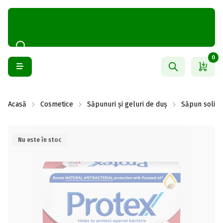
0
Acasă
Cosmetice
Săpunuri și geluri de duș
Săpun solid
Nu este în stoc