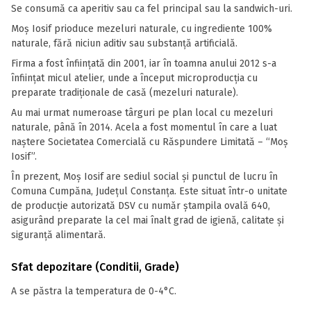
Se consumă ca aperitiv sau ca fel principal sau la sandwich-uri.
Moș Iosif prioduce mezeluri naturale, cu ingrediente 100%
naturale, fără niciun aditiv sau substanță artificială.
Firma a fost înființată din 2001, iar în toamna anului 2012 s-a
înființat micul atelier, unde a început microproducția cu
preparate tradiționale de casă (mezeluri naturale).
Au mai urmat numeroase târguri pe plan local cu mezeluri
naturale, până în 2014. Acela a fost momentul în care a luat
naștere Societatea Comercială cu Răspundere Limitată – “Moș
Iosif”.
În prezent, Moș Iosif are sediul social și punctul de lucru în
Comuna Cumpăna, Județul Constanța. Este situat într-o unitate
de producție autorizată DSV cu număr ștampila ovală 640,
asigurând preparate la cel mai înalt grad de igienă, calitate și
siguranță alimentară.
Sfat depozitare (Conditii, Grade)
A se păstra la temperatura de 0-4°C.