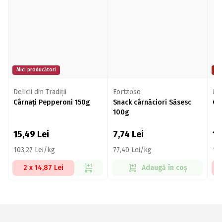
Mici producători
Pr
Delicii din Tradiţii
Fortzoso
Ma
Cârnaţi Pepperoni 150g
Snack cârnăciori Săsesc
Câ
100g
15,49
Lei
7,74
Lei
1
103,27 Lei/kg
77,40 Lei/kg
12
2 x 14,87 Lei
Adaugă în coș