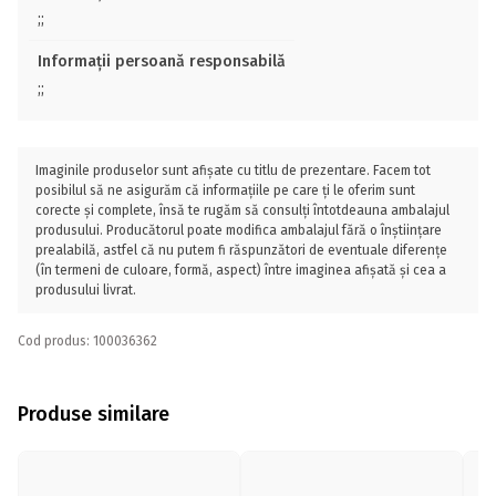
;;
Informații persoană responsabilă
;;
Imaginile produselor sunt afișate cu titlu de prezentare. Facem tot
posibilul să ne asigurăm că informațiile pe care ți le oferim sunt
corecte și complete, însă te rugăm să consulți întotdeauna ambalajul
produsului. Producătorul poate modifica ambalajul fără o înștiințare
prealabilă, astfel că nu putem fi răspunzători de eventuale diferențe
(în termeni de culoare, formă, aspect) între imaginea afișată și cea a
produsului livrat.
Cod produs: 100036362
Produse similare