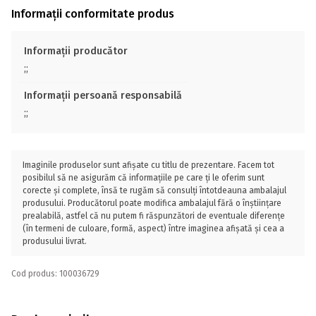
Informații conformitate produs
Informații producător
;;
Informații persoană responsabilă
;;
Imaginile produselor sunt afișate cu titlu de prezentare. Facem tot
posibilul să ne asigurăm că informațiile pe care ți le oferim sunt
corecte și complete, însă te rugăm să consulți întotdeauna ambalajul
produsului. Producătorul poate modifica ambalajul fără o înștiințare
prealabilă, astfel că nu putem fi răspunzători de eventuale diferențe
(în termeni de culoare, formă, aspect) între imaginea afișată și cea a
produsului livrat.
Cod produs: 100036729