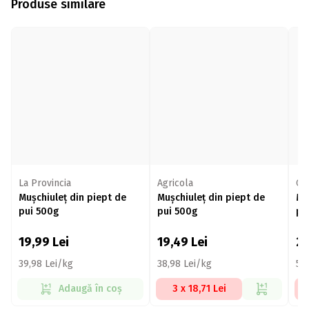
Produse similare
La Provincia
Agricola
Co
Mușchiuleț din piept de
Mușchiuleț din piept de
Mu
pui 500g
pui 500g
pu
19,99
Lei
19,49
Lei
2
39,98 Lei/kg
38,98 Lei/kg
55
Adaugă în coș
3 x 18,71 Lei