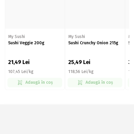
My Sushi
My Sushi
My
Sushi Veggie 200g
Sushi Crunchy Onion 215g
Su
21,49
Lei
25,49
Lei
3
107,45 Lei/kg
118,56 Lei/kg
17
Adaugă în coș
Adaugă în coș