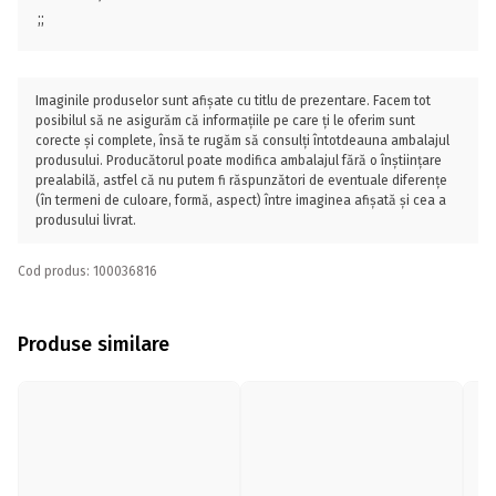
;;
Imaginile produselor sunt afișate cu titlu de prezentare. Facem tot
posibilul să ne asigurăm că informațiile pe care ți le oferim sunt
corecte și complete, însă te rugăm să consulți întotdeauna ambalajul
produsului. Producătorul poate modifica ambalajul fără o înștiințare
prealabilă, astfel că nu putem fi răspunzători de eventuale diferențe
(în termeni de culoare, formă, aspect) între imaginea afișată și cea a
produsului livrat.
Cod produs: 100036816
Produse similare