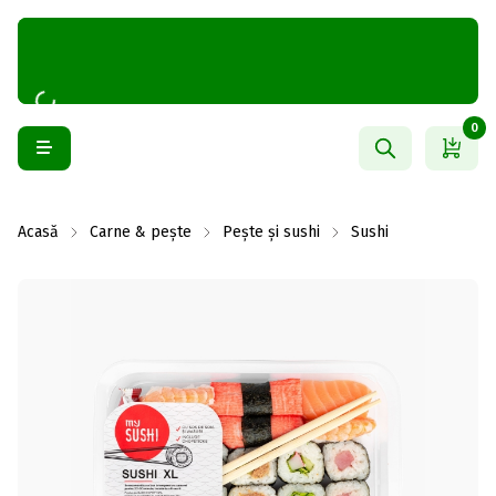
0
Acasă
Carne & pește
Pește și sushi
Sushi