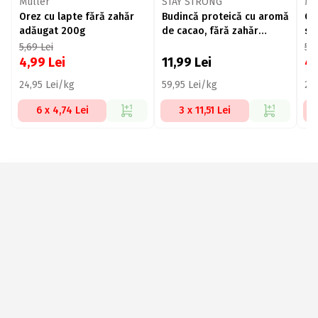
Müller
STAY STRONG
Mü
Orez cu lapte fără zahăr
Budincă proteică cu aromă
Or
adăugat 200g
de cacao, fără zahăr
sc
adăugat, 200g
ad
5,69
Lei
5,
4,99
Lei
11,99
Lei
4
24,95 Lei/kg
59,95 Lei/kg
24
6 x 4,74 Lei
3 x 11,51 Lei