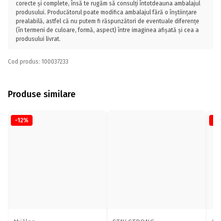
corecte și complete, însă te rugăm să consulți întotdeauna ambalajul
produsului. Producătorul poate modifica ambalajul fără o înștiințare
prealabilă, astfel că nu putem fi răspunzători de eventuale diferențe
(în termeni de culoare, formă, aspect) între imaginea afișată și cea a
produsului livrat.
Cod produs: 100037233
Produse similare
-12%
-1