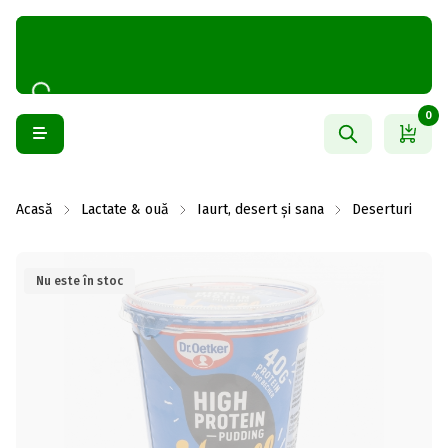
0
Acasă
Lactate & ouă
Iaurt, desert și sana
Deserturi
Nu este în stoc