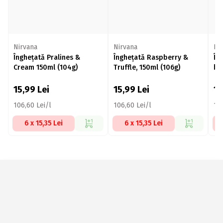
Nirvana
Nirvana
Be
Înghețată Pralines &
Înghețată Raspberry &
În
Cream 150ml (104g)
Truffle, 150ml (106g)
bu
10
15,99
Lei
15,99
Lei
1
106,60 Lei/l
106,60 Lei/l
144
6 x 15,35 Lei
6 x 15,35 Lei