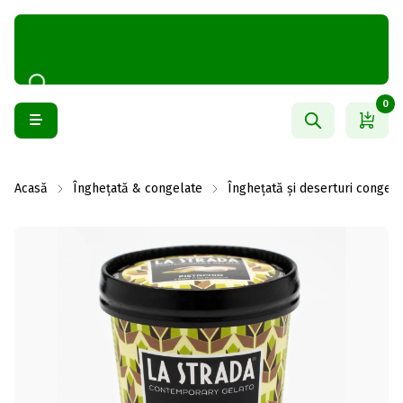
0
Acasă
Înghețată & congelate
Înghețată și deserturi congela