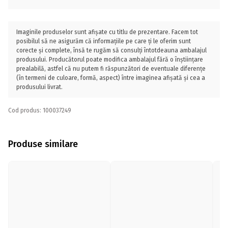
Imaginile produselor sunt afișate cu titlu de prezentare. Facem tot
posibilul să ne asigurăm că informațiile pe care ți le oferim sunt
corecte și complete, însă te rugăm să consulți întotdeauna ambalajul
produsului. Producătorul poate modifica ambalajul fără o înștiințare
prealabilă, astfel că nu putem fi răspunzători de eventuale diferențe
(în termeni de culoare, formă, aspect) între imaginea afișată și cea a
produsului livrat.
Cod produs: 100037249
Produse similare