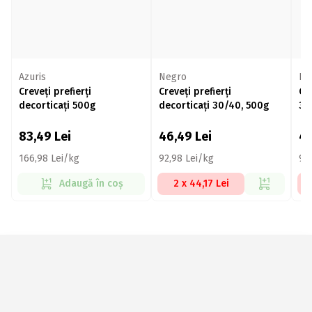
Azuris
Negro
Da
Creveți prefierți
Creveți prefierți
Cr
decorticați 500g
decorticați 30/40, 500g
31
83,49
Lei
46,49
Lei
4
166,98 Lei/kg
92,98 Lei/kg
93
Adaugă în coș
2 x 44,17 Lei