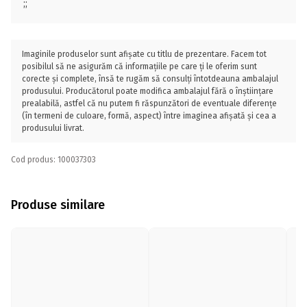
;;
Imaginile produselor sunt afișate cu titlu de prezentare. Facem tot
posibilul să ne asigurăm că informațiile pe care ți le oferim sunt
corecte și complete, însă te rugăm să consulți întotdeauna ambalajul
produsului. Producătorul poate modifica ambalajul fără o înștiințare
prealabilă, astfel că nu putem fi răspunzători de eventuale diferențe
(în termeni de culoare, formă, aspect) între imaginea afișată și cea a
produsului livrat.
Cod produs: 100037303
Produse similare