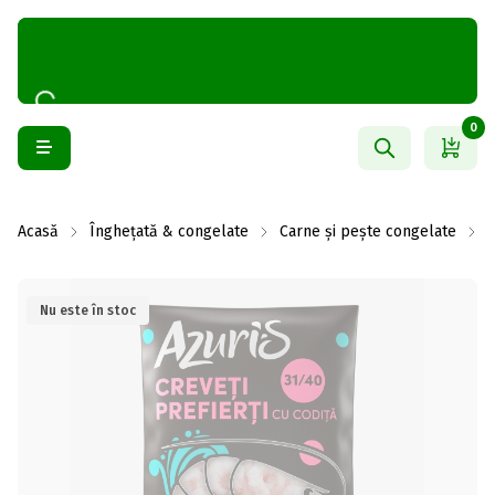
0
Acasă
Înghețată & congelate
Carne și pește congelate
F
Nu este în stoc