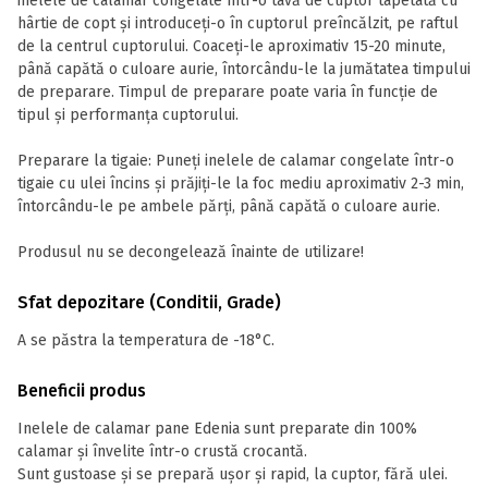
inelele de calamar congelate într-o tavă de cuptor tapetată cu
hârtie de copt și introduceți-o în cuptorul preîncălzit, pe raftul
de la centrul cuptorului. Coaceți-le aproximativ 15-20 minute,
până capătă o culoare aurie, întorcându-le la jumătatea timpului
de preparare. Timpul de preparare poate varia în funcție de
tipul și performanța cuptorului.
Preparare la tigaie: Puneți inelele de calamar congelate într-o
tigaie cu ulei încins și prăjiți-le la foc mediu aproximativ 2-3 min,
întorcându-le pe ambele părți, până capătă o culoare aurie.
Produsul nu se decongelează înainte de utilizare!
Sfat depozitare (Conditii, Grade)
A se păstra la temperatura de -18°C.
Beneficii produs
Inelele de calamar pane Edenia sunt preparate din 100%
calamar și învelite într-o crustă crocantă.
Sunt gustoase și se prepară ușor și rapid, la cuptor, fără ulei.