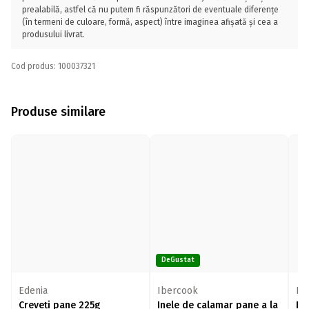
prealabilă, astfel că nu putem fi răspunzători de eventuale diferențe
(în termeni de culoare, formă, aspect) între imaginea afișată și cea a
produsului livrat.
Cod produs: 100037321
Produse similare
DeGustat
Edenia
Ibercook
Ed
Creveți pane 225g
Inele de calamar pane a la
Fi