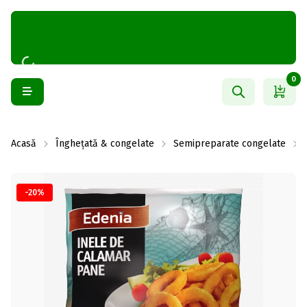
0
Acasă
Înghețată & congelate
Semipreparate congelate
-20%