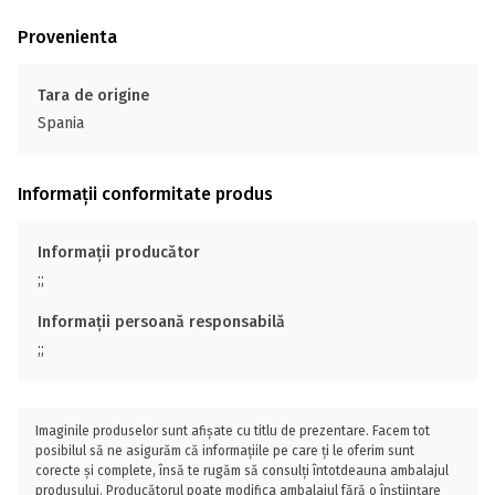
Provenienta
Tara de origine
Spania
Informații conformitate produs
Informații producător
;;
Informații persoană responsabilă
;;
Imaginile produselor sunt afișate cu titlu de prezentare. Facem tot
posibilul să ne asigurăm că informațiile pe care ți le oferim sunt
corecte și complete, însă te rugăm să consulți întotdeauna ambalajul
produsului. Producătorul poate modifica ambalajul fără o înștiințare