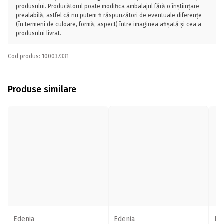
produsului. Producătorul poate modifica ambalajul fără o înștiințare
prealabilă, astfel că nu putem fi răspunzători de eventuale diferențe
(în termeni de culoare, formă, aspect) între imaginea afișată și cea a
produsului livrat.
Cod produs: 100037331
Produse similare
Edenia
Edenia
Ed