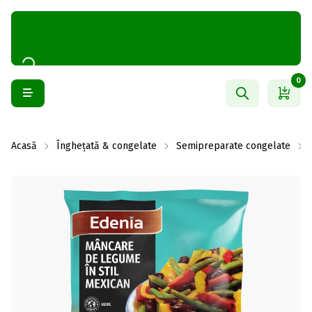
0
Acasă
Înghețată & congelate
Semipreparate congelate