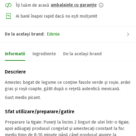
ambalajele cu garanție
Îți luăm de acasă
Ai banii înapoi rapid dacă nu ești mulțumit
De la același brand:
Edenia
Informatii
Ingrediente
De la același brand
Descriere
Amestec bogat de legume ce conține fasole verde și roșie, ardei
gras și roșii coapte, gătit după o rețetă autentică mexicană.
Gust mediu picant.
Sfat utilizare/preparare/gatire
Preparare la tigaie: Puneți la încins 2 linguri de ulei într-o tigaie,
apoi adăugați produsul congelat și amestecați constant la foc
mediu timp de 8-10 minute până când produsul ajunge la