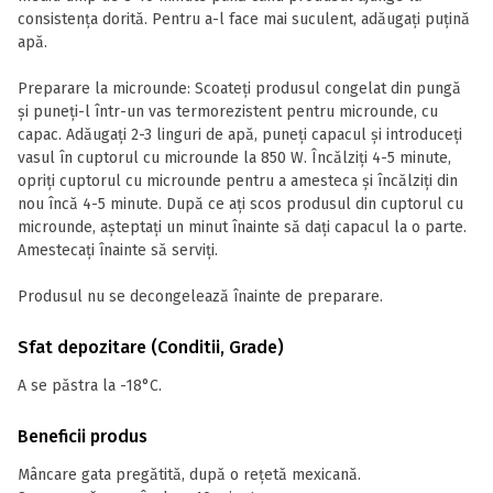
consistența dorită. Pentru a-l face mai suculent, adăugați puțină
apă.
Preparare la microunde: Scoateți produsul congelat din pungă
și puneți-l într-un vas termorezistent pentru microunde, cu
capac. Adăugați 2-3 linguri de apă, puneți capacul și introduceți
vasul în cuptorul cu microunde la 850 W. Încălziți 4-5 minute,
opriți cuptorul cu microunde pentru a amesteca și încălziți din
nou încă 4-5 minute. După ce ați scos produsul din cuptorul cu
microunde, așteptați un minut înainte să dați capacul la o parte.
Amestecați înainte să serviți.
Produsul nu se decongelează înainte de preparare.
Sfat depozitare (Conditii, Grade)
A se păstra la -18°C.
Beneficii produs
Mâncare gata pregătită, după o rețetă mexicană.