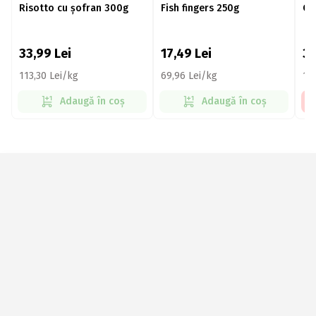
Risotto cu șofran 300g
Fish fingers 250g
Cr
33,99
Lei
17,49
Lei
3
113,30 Lei/kg
69,96 Lei/kg
17
Adaugă în coș
Adaugă în coș