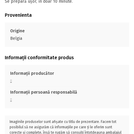
Se prepară ușor, în doar 10 minute.
Provenienta
Origine
Belgia
Informații conformitate produs
Informații producător
;;
Informații persoană responsabilă
;;
Imaginile produselor sunt afișate cu titlu de prezentare. Facem tot
posibilul să ne asigurăm că informațiile pe care ți le oferim sunt
corecte și complete, însă te rugăm să consulți întotdeauna ambalajul