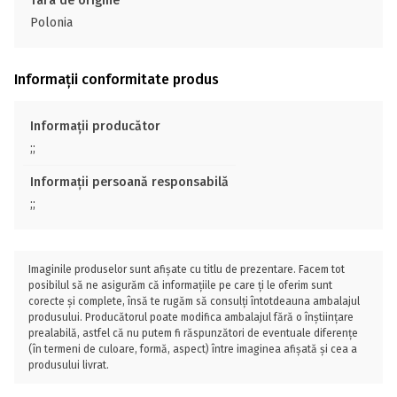
Tara de origine
Polonia
Informații conformitate produs
Informații producător
;;
Informații persoană responsabilă
;;
Imaginile produselor sunt afișate cu titlu de prezentare. Facem tot
posibilul să ne asigurăm că informațiile pe care ți le oferim sunt
corecte și complete, însă te rugăm să consulți întotdeauna ambalajul
produsului. Producătorul poate modifica ambalajul fără o înștiințare
prealabilă, astfel că nu putem fi răspunzători de eventuale diferențe
(în termeni de culoare, formă, aspect) între imaginea afișată și cea a
produsului livrat.