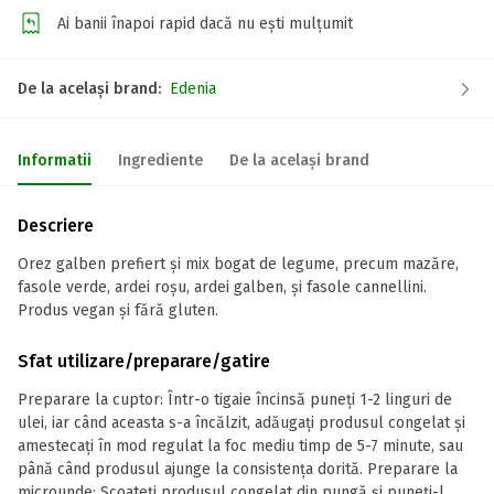
Ai banii înapoi rapid dacă nu ești mulțumit
De la același brand:
Edenia
Informatii
Ingrediente
De la același brand
Descriere
Orez galben prefiert și mix bogat de legume, precum mazăre,
fasole verde, ardei roșu, ardei galben, și fasole cannellini.
Produs vegan și fără gluten.
Sfat utilizare/preparare/gatire
Preparare la cuptor: Într-o tigaie încinsă puneți 1-2 linguri de
ulei, iar când aceasta s-a încălzit, adăugați produsul congelat și
amestecați în mod regulat la foc mediu timp de 5-7 minute, sau
până când produsul ajunge la consistența dorită. Preparare la
microunde: Scoateți produsul congelat din pungă și puneți-l