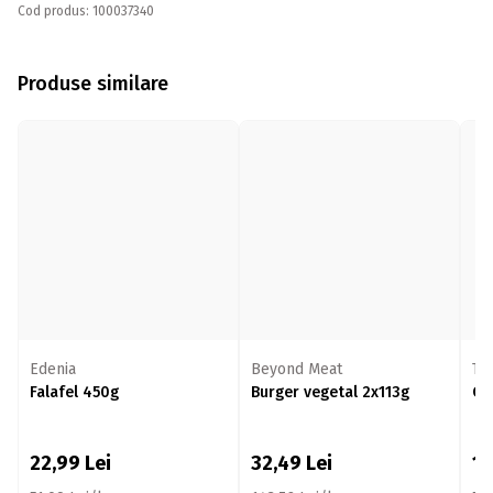
Cod produs: 100037340
Produse similare
Edenia
Beyond Meat
Ta
Falafel 450g
Burger vegetal 2x113g
Co
22,99
Lei
32,49
Lei
1