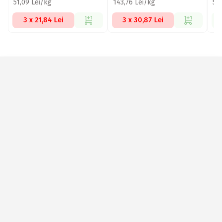
51,09 Lei/kg
143,76 Lei/kg
54
3 x 21,84 Lei
3 x 30,87 Lei