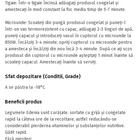
Tigaie: Într-o tigaie încinsă adăugați produsul congelat și
amestecați în mod constant la foc mediu timp de 5-7 minute.
Microunde: Scoateți din pungă produsul congelat și puneți-l
într-un vas termorezistent cu capac, adăugați 2-3 linguri de apă,
puneți capacul și introduceți vasul în cuptorul cu microunde la
850W. Încălziți 3-4 minute, opriți cuptorul cu microunde pentru
a amesteca și încălziți din nou încă 3-4 minute. După ce ați scos
produsul din cuptorul cu microunde așteptați 1 minut înainte să
scoateți capacul. Amestecați înainte să serviți.
Sfat depozitare (Conditii, Grade)
A se păstra la -18°C.
Beneficii produs
Legumele Edenia sunt curățate, sortate cu grijă și congelate
rapid la câteva ore de la recoltare, astfel reducându-se
considerabil pierderea vitaminelor și substanțelor nutritive.
Gătit rapid.
Fără pierderi.