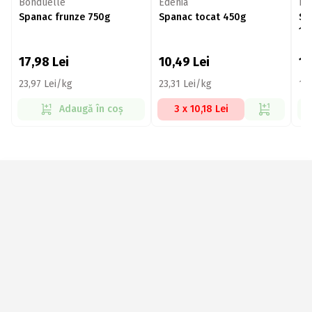
Bonduelle
Edenia
Ed
Spanac frunze 750g
Spanac tocat 450g
Sp
1k
17,98
Lei
10,49
Lei
1
23,97 Lei/kg
23,31 Lei/kg
19
Adaugă în coș
3 x 10,18 Lei